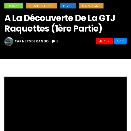
DOUBS
GRANDS TREKS
HIVER
MONTAGNE
A La Découverte De La GTJ
Raquettes (1ère Partie)
CARNETSDERANDO
2
13K
0