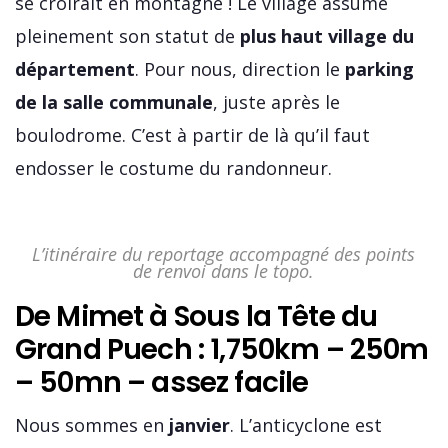
se croirait en montagne ! Le village assume
pleinement son statut de
plus haut village du
département
. Pour nous, direction le
parking
de la salle communale
, juste après le
boulodrome. C’est à partir de là qu’il faut
endosser le costume du randonneur.
L’itinéraire du reportage accompagné des points
de renvoi dans le topo.
De Mimet à Sous la Tête du
Grand Puech : 1,750km – 250m
– 50mn – assez facile
Nous sommes en
janvier
. L’anticyclone est