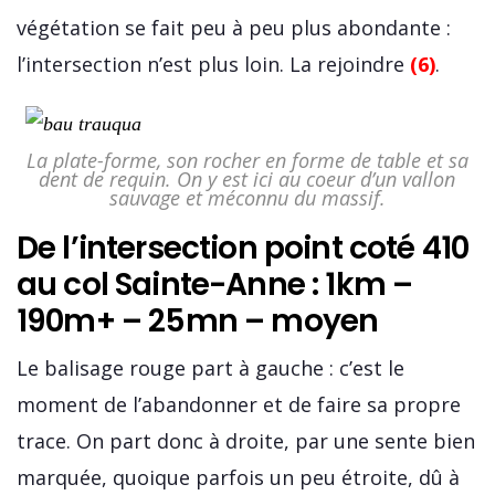
végétation se fait peu à peu plus abondante :
l’intersection n’est plus loin. La rejoindre
(6)
.
La plate-forme, son rocher en forme de table et sa
dent de requin. On y est ici au coeur d’un vallon
sauvage et méconnu du massif.
De l’intersection point coté 410
au col Sainte-Anne : 1km –
190m+ – 25mn – moyen
Le balisage rouge part à gauche : c’est le
moment de l’abandonner et de faire sa propre
trace. On part donc à droite, par une sente bien
marquée, quoique parfois un peu étroite, dû à