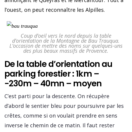
annonçant le Queyras et le Mercantour. Tout à
l’ouest, on peut reconnaître les Alpilles.
Coup d’oeil vers le nord depuis la table
d’orientation de la Montagne de Bau Trauqua.
L’occasion de mettre des noms sur quelques-uns
des plus beaux massifs de Provence.
De la table d’orientation au
parking forestier : 1km –
-230m – 40mn – moyen
C’est parti pour la descente. On récupère
d’abord le sentier bleu pour poursuivre par les
crêtes, comme si on voulait prendre en sens
inverse le chemin de ce matin. Il faut rester