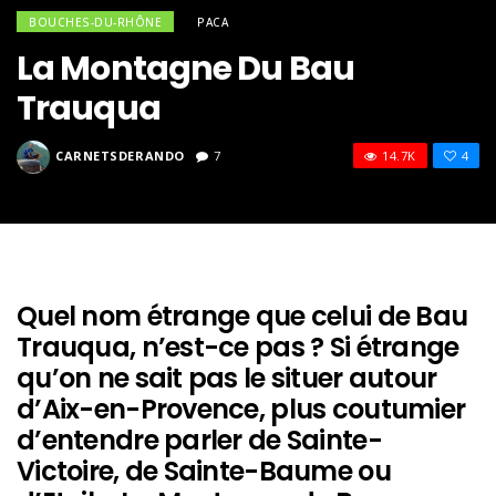
BOUCHES-DU-RHÔNE
PACA
La Montagne Du Bau
Trauqua
CARNETSDERANDO
7
14.7K
4
Quel nom étrange que celui de Bau
Trauqua, n’est-ce pas ? Si étrange
qu’on ne sait pas le situer autour
d’Aix-en-Provence, plus coutumier
d’entendre parler de Sainte-
Victoire, de Sainte-Baume ou