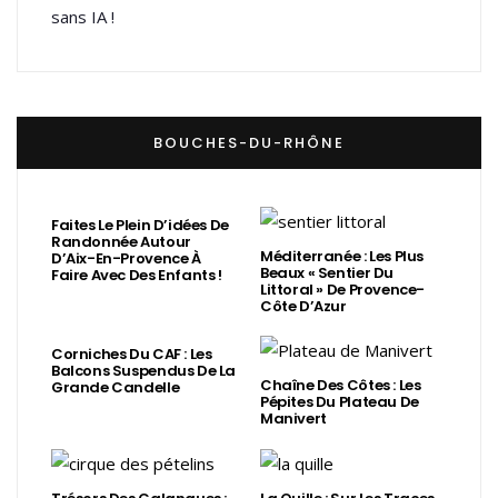
sans IA !
BOUCHES-DU-RHÔNE
Faites Le Plein D’idées De
Randonnée Autour
Méditerranée : Les Plus
D’Aix-En-Provence À
Beaux « Sentier Du
Faire Avec Des Enfants !
Littoral » De Provence-
Côte D’Azur
Corniches Du CAF : Les
Balcons Suspendus De La
Chaîne Des Côtes : Les
Grande Candelle
Pépites Du Plateau De
Manivert