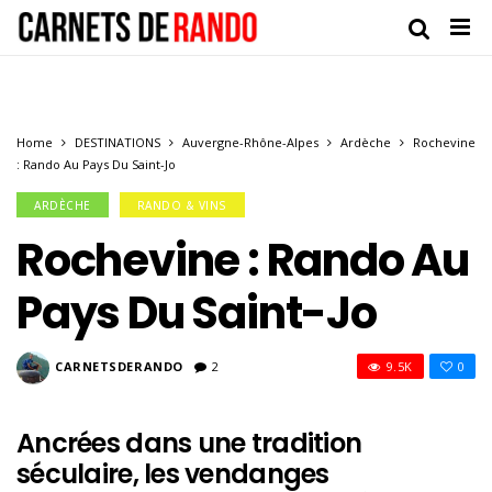
Home
DESTINATIONS
Auvergne-Rhône-Alpes
Ardèche
Rochevine
: Rando Au Pays Du Saint-Jo
ARDÈCHE
RANDO & VINS
Rochevine : Rando Au
Pays Du Saint-Jo
CARNETSDERANDO
2
9.5K
0
Ancrées dans une tradition
séculaire, les vendanges