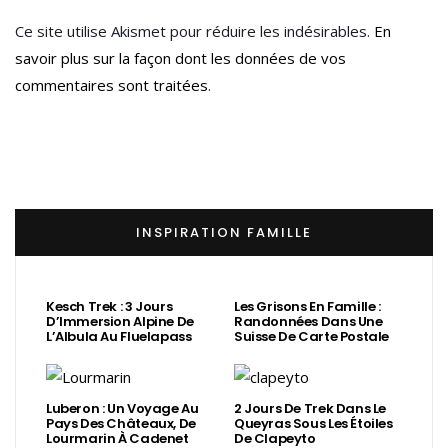
Ce site utilise Akismet pour réduire les indésirables.
En
savoir plus sur la façon dont les données de vos
commentaires sont traitées
.
INSPIRATION FAMILLE
Kesch Trek : 3 Jours
Les Grisons En Famille :
D’Immersion Alpine De
Randonnées Dans Une
L’Albula Au Fluelapass
Suisse De Carte Postale
Luberon : Un Voyage Au
2 Jours De Trek Dans Le
Pays Des Châteaux, De
Queyras Sous Les Étoiles
Lourmarin À Cadenet
De Clapeyto