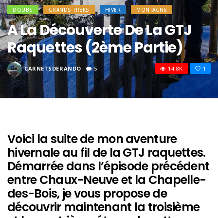
DOUBS
GRANDS TREKS
HIVER
MONTAGNE
A La Découverte De La GTJ
Raquettes (2ème Partie)
CARNETSDERANDO
5
14.8K
1
Voici la suite de mon aventure
hivernale au fil de la GTJ raquettes.
Démarrée dans
l’épisode précédent
entre Chaux-Neuve et la Chapelle-
des-Bois, je vous propose de
découvrir maintenant la troisième