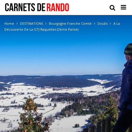
Home
DESTINATIONS
Bourgogne Franche Comté
Doubs
A La
Découverte De La GTJ Raquettes (2ème Partie)