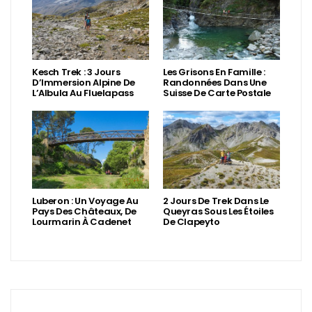
Kesch Trek : 3 Jours
Les Grisons En Famille :
D’Immersion Alpine De
Randonnées Dans Une
L’Albula Au Fluelapass
Suisse De Carte Postale
Luberon : Un Voyage Au
2 Jours De Trek Dans Le
Pays Des Châteaux, De
Queyras Sous Les Étoiles
Lourmarin À Cadenet
De Clapeyto