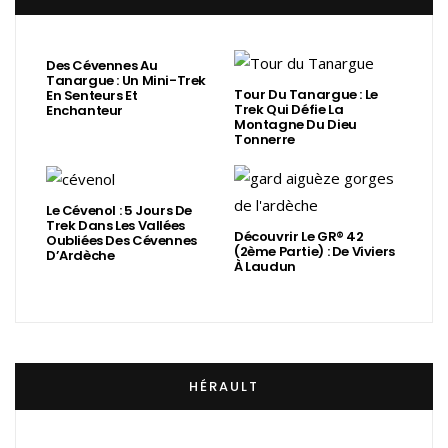
Des Cévennes Au
Tanargue : Un Mini-Trek
Tour Du Tanargue : Le
En Senteurs Et
Trek Qui Défie La
Enchanteur
Montagne Du Dieu
Tonnerre
Le Cévenol : 5 Jours De
Trek Dans Les Vallées
Découvrir Le GR® 42
Oubliées Des Cévennes
(2ème Partie) : De Viviers
D’Ardèche
À Laudun
HÉRAULT