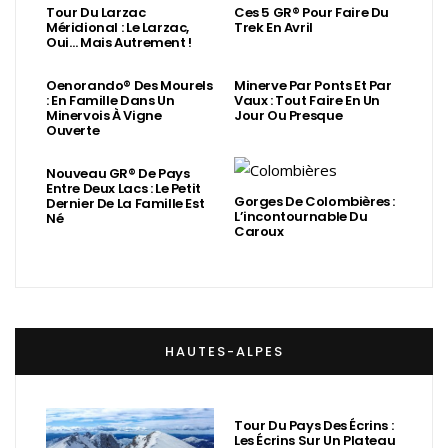
Tour Du Larzac
Ces 5 GR® Pour Faire Du
Méridional : Le Larzac,
Trek En Avril
Oui… Mais Autrement !
Oenorando® Des Mourels
Minerve Par Ponts Et Par
: En Famille Dans Un
Vaux : Tout Faire En Un
Minervois À Vigne
Jour Ou Presque
Ouverte
Nouveau GR® De Pays
Entre Deux Lacs : Le Petit
Gorges De Colombières :
Dernier De La Famille Est
L’incontournable Du
Né
Caroux
HAUTES-ALPES
Tour Du Pays Des Écrins :
Les Écrins Sur Un Plateau