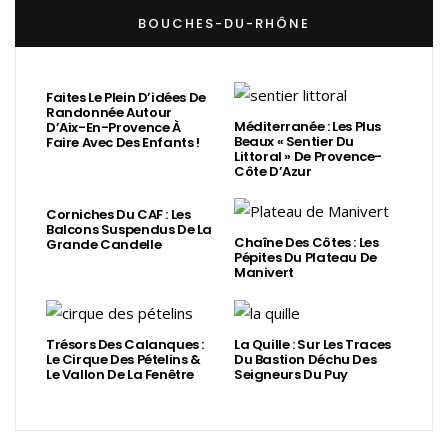
BOUCHES-DU-RHÔNE
Faites Le Plein D’idées De
Randonnée Autour
Méditerranée : Les Plus
D’Aix-En-Provence À
Beaux « Sentier Du
Faire Avec Des Enfants !
Littoral » De Provence-
Côte D’Azur
Corniches Du CAF : Les
Balcons Suspendus De La
Chaîne Des Côtes : Les
Grande Candelle
Pépites Du Plateau De
Manivert
Trésors Des Calanques :
La Quille : Sur Les Traces
Le Cirque Des Pételins &
Du Bastion Déchu Des
Le Vallon De La Fenêtre
Seigneurs Du Puy