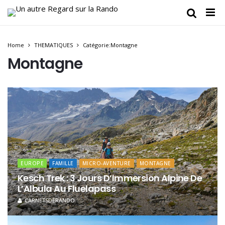
Home
THEMATIQUES
Catégorie:Montagne
Montagne
EUROPE
FAMILLE
MICRO-AVENTURE
MONTAGNE
Kesch Trek : 3 Jours D’Immersion Alpine De
L’Albula Au Fluelapass
CARNETSDERANDO