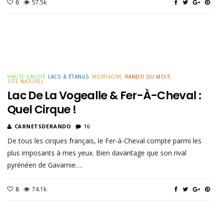
6
57.5k
HAUTE-SAVOIE
LACS & ÉTANGS
MONTAGNE
RANDO DU MOIS
SITE NATUREL
Lac De La Vogealle & Fer-À-Cheval :
Quel Cirque !
CARNETSDERANDO
16
De tous les cirques français, le Fer-à-Cheval compte parmi les
plus imposants à mes yeux. Bien davantage que son rival
pyrénéen de Gavarnie….
8
74.1k