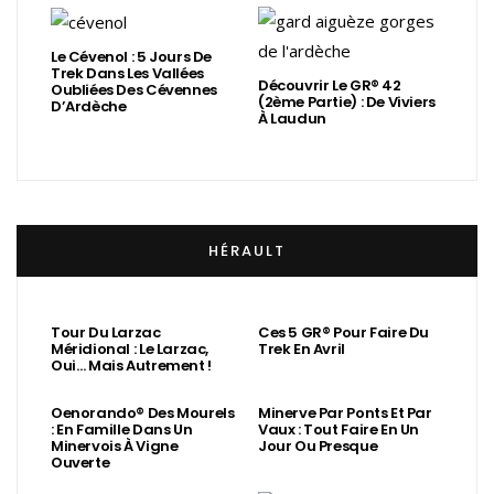
Le Cévenol : 5 Jours De
Trek Dans Les Vallées
Découvrir Le GR® 42
Oubliées Des Cévennes
(2ème Partie) : De Viviers
D’Ardèche
À Laudun
HÉRAULT
Tour Du Larzac
Ces 5 GR® Pour Faire Du
Méridional : Le Larzac,
Trek En Avril
Oui… Mais Autrement !
Oenorando® Des Mourels
Minerve Par Ponts Et Par
: En Famille Dans Un
Vaux : Tout Faire En Un
Minervois À Vigne
Jour Ou Presque
Ouverte