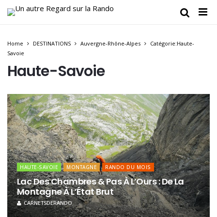
Home
DESTINATIONS
Auvergne-Rhône-Alpes
Catégorie:Haute-
Savoie
Haute-Savoie
HAUTE-SAVOIE
MONTAGNE
RANDO DU MOIS
Lac Des Chambres & Pas À L’Ours : De La
Montagne À L’État Brut
CARNETSDERANDO