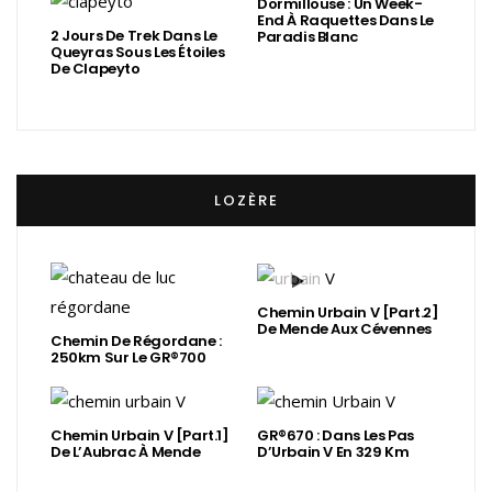
Dormillouse : Un Week-
End À Raquettes Dans Le
2 Jours De Trek Dans Le
Paradis Blanc
Queyras Sous Les Étoiles
De Clapeyto
LOZÈRE
Chemin Urbain V [Part.2]
De Mende Aux Cévennes
Chemin De Régordane :
250km Sur Le GR®700
Chemin Urbain V [Part.1]
GR®670 : Dans Les Pas
De L’Aubrac À Mende
D’Urbain V En 329 Km