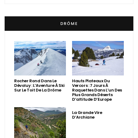
DRÔME
Rocher Rond Dans Le
Hauts Plateaux Du
Dévoluy : L’Aventure À Ski
Vercors : 7 Jours À
Sur Le Toit De La Drôme
Raquettes Dans L’un Des
Plus Grands Déserts
D’altitude D’Europe
La Grande Vire
D’Archiane