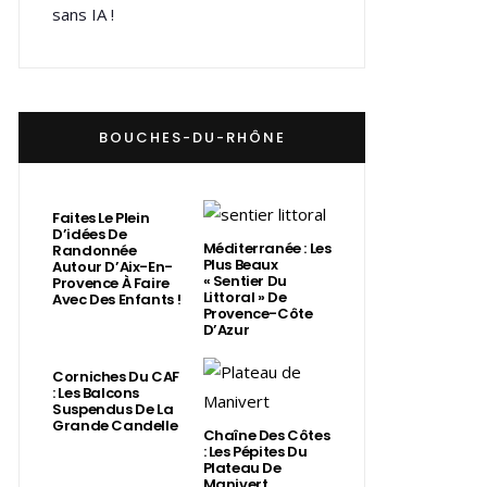
sans IA !
BOUCHES-DU-RHÔNE
Faites Le Plein
D’idées De
Méditerranée : Les
Randonnée
Plus Beaux
Autour D’Aix-En-
« Sentier Du
Provence À Faire
Littoral » De
Avec Des Enfants !
Provence-Côte
D’Azur
Corniches Du CAF
: Les Balcons
Suspendus De La
Grande Candelle
Chaîne Des Côtes
: Les Pépites Du
Plateau De
Manivert