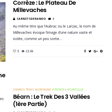
Corrèze : Le Plateau De
Millevaches
CARNETSDERANDO
3
Au même titre que l’Aubrac ou le Larzac, le nom de
Millevaches évoque l’image d’une nature vaste et
isolée, comme un peu sortie…
3
23.6k
me
GRANDS TREKS
MONTAGNE
PYRÉNÉES-ATLANTIQUE
Béarn : Le Trek Des 3 Vallées
ées
(1ère Partie)