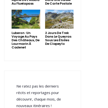
Au Fluelapass
De Carte Postale
Luberon : Un
2 Jours De Trek
Voyage Au Pays
Dans Le Queyras
Des Châteaux, De
Sous Les Étoiles
Lourmarin À
De Clapeyto
Cadenet
Ne ratez pas les derniers
récits et reportages pour
découvrir, chaque mois, de
nouveaux itinéraires !