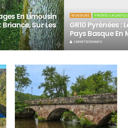
ages En Limousin
MONTAGNE
PYRÉNÉES-ATLANTIQ
 Briance, Sur Les
GR10 Pyrénées : 
Pays Basque En 
CARNETSDERANDO