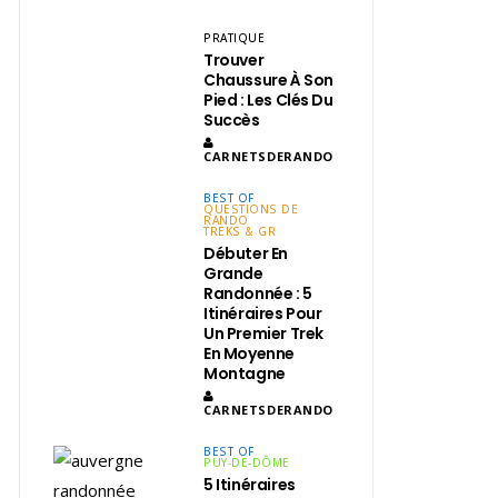
PRATIQUE
Trouver
Chaussure À Son
Pied : Les Clés Du
Succès
CARNETSDERANDO
BEST OF
QUESTIONS DE
RANDO
TREKS & GR
Débuter En
Grande
Randonnée : 5
Itinéraires Pour
Un Premier Trek
En Moyenne
Montagne
CARNETSDERANDO
BEST OF
PUY-DE-DÔME
5 Itinéraires