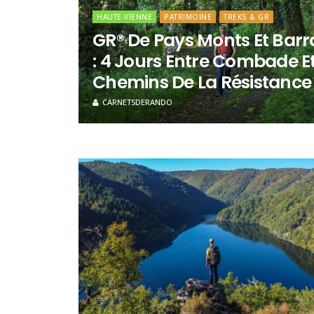
HAUTE-VIENNE
PATRIMOINE
TREKS & GR
GR® De Pays Monts Et Barr
: 4 Jours Entre Combade Et
Chemins De La Résistance
CARNETSDERANDO