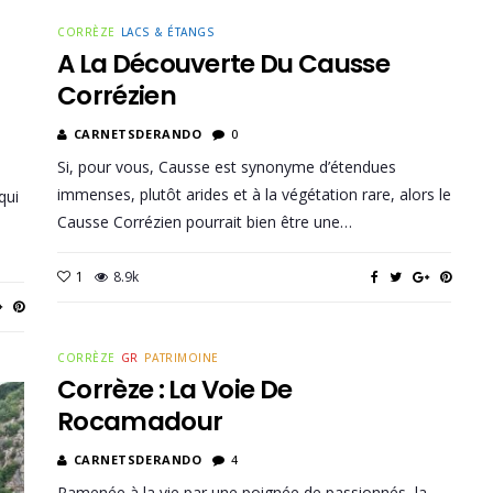
CORRÈZE
LACS & ÉTANGS
A La Découverte Du Causse
Corrézien
CARNETSDERANDO
0
Si, pour vous, Causse est synonyme d’étendues
immenses, plutôt arides et à la végétation rare, alors le
qui
Causse Corrézien pourrait bien être une…
1
8.9k
CORRÈZE
GR
PATRIMOINE
Corrèze : La Voie De
Rocamadour
CARNETSDERANDO
4
Ramenée à la vie par une poignée de passionnés, la