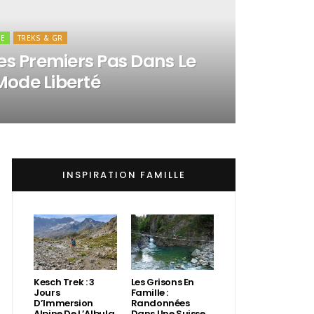
UE
TREKS & GR
Les Premiers Pas Dans Le
Mode Liberté
INSPIRATION FAMILLE
Kesch Trek : 3
Les Grisons En
Jours
Famille :
D’Immersion
Randonnées
Alpine De L’Albula
Dans Une Suisse