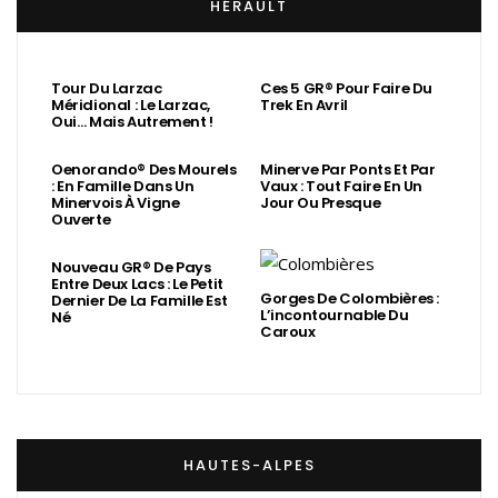
HÉRAULT
Tour Du Larzac
Ces 5 GR® Pour Faire Du
Méridional : Le Larzac,
Trek En Avril
Oui… Mais Autrement !
Oenorando® Des Mourels
Minerve Par Ponts Et Par
: En Famille Dans Un
Vaux : Tout Faire En Un
Minervois À Vigne
Jour Ou Presque
Ouverte
Nouveau GR® De Pays
Entre Deux Lacs : Le Petit
Gorges De Colombières :
Dernier De La Famille Est
L’incontournable Du
Né
Caroux
HAUTES-ALPES