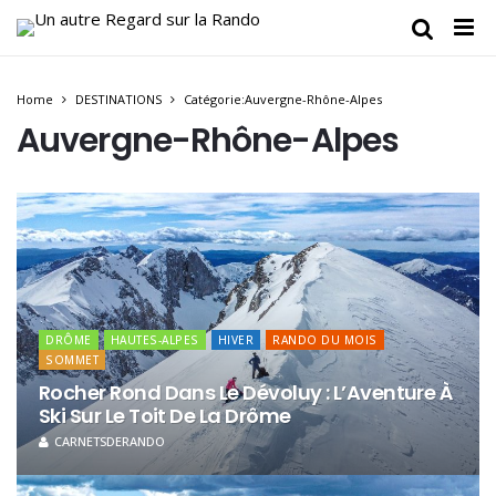
Home
DESTINATIONS
Catégorie:Auvergne-Rhône-Alpes
Auvergne-Rhône-Alpes
DRÔME
HAUTES-ALPES
HIVER
RANDO DU MOIS
SOMMET
Rocher Rond Dans Le Dévoluy : L’Aventure À
Ski Sur Le Toit De La Drôme
CARNETSDERANDO