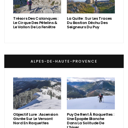
Trésors Des Calanques :
La Quille : Sur Les Traces
Le Cirque Des Pételins &
Du Bastion Déchu Des
Le Vallon De La Fenêtre
Seigneurs Du Puy
ALPES-DE-HAUTE-PROVENCE
Objectif Lure : Ascension
Puy De Rent À Raquettes :
Givrée Sur Le Versant
Une Épopée Blanche
Nord En Raquettes
Dans La Solitude De
L’hiver