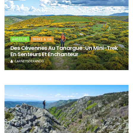
ARDÈCHE
TREKS & GR
Des Cévennes Au Tanargue : Un Mini-Trek
En Senteurs Et Enchanteur
CARNETSDERANDO