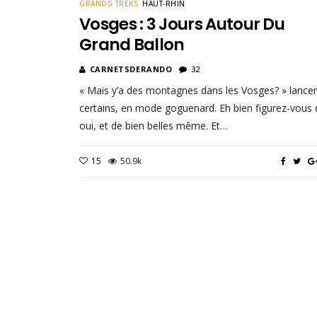
GRANDS TREKS
HAUT-RHIN
Vosges : 3 Jours Autour Du
Grand Ballon
CARNETSDERANDO
32
« Mais y’a des montagnes dans les Vosges? » lance
certains, en mode goguenard. Eh bien figurez-vous
oui, et de bien belles même. Et…
15
50.9k