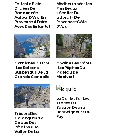
Faites Le Plein
Méditerranée : Les
D’idées De
Plus Beaux
Randonnée
« Sentier Du
Autour D’Aix-En-
Littoral » De
Provence À Faire
Provence-Côte
Avec Des Enfants !
D’Azur
Corniches Du CAF
Chaîne Des Côtes
: Les Balcons
: Les Pépites Du
Suspendus De La
Plateau De
Grande Candelle
Manivert
La Quille : Sur Les
Traces Du
Bastion Déchu
Des Seigneurs Du
Trésors Des
Puy
Calanques : Le
Cirque Des
Pételins & Le
Vallon De La