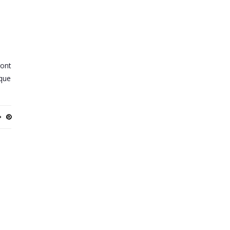
ront
 que