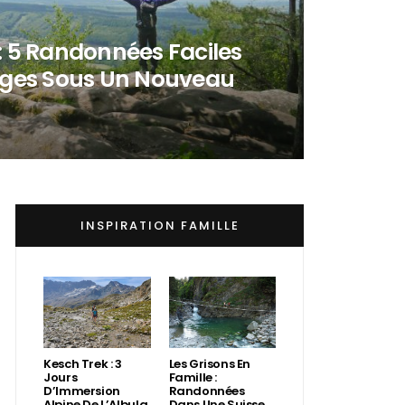
: 5 Randonnées Faciles
osges Sous Un Nouveau
INSPIRATION FAMILLE
Kesch Trek : 3
Les Grisons En
Jours
Famille :
D’Immersion
Randonnées
Alpine De L’Albula
Dans Une Suisse