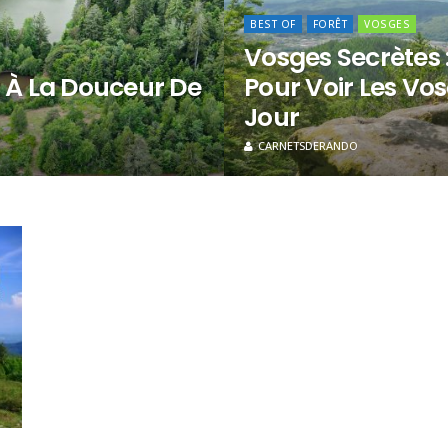
BEST OF
FORÊT
VOSGES
Vosges Secrètes 
z À La Douceur De
Pour Voir Les V
Jour
CARNETSDERANDO