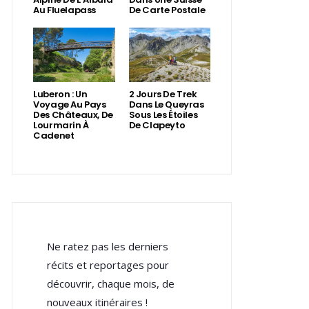
Au Fluelapass
De Carte Postale
Luberon : Un
2 Jours De Trek
Voyage Au Pays
Dans Le Queyras
Des Châteaux, De
Sous Les Étoiles
Lourmarin À
De Clapeyto
Cadenet
Ne ratez pas les derniers
récits et reportages pour
découvrir, chaque mois, de
nouveaux itinéraires !