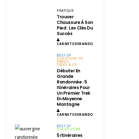
PRATIQUE
Trouver
Chaussure À Son
Pied : Les Clés Du
Succès
CARNETSDERANDO
BEST OF
QUESTIONS DE
RANDO
TREKS & GR
Débuter En
Grande
Randonnée : 5
Itinéraires Pour
Un Premier Trek
En Moyenne
Montagne
CARNETSDERANDO
BEST OF
PUY-DE-DÔME
5 Itinéraires