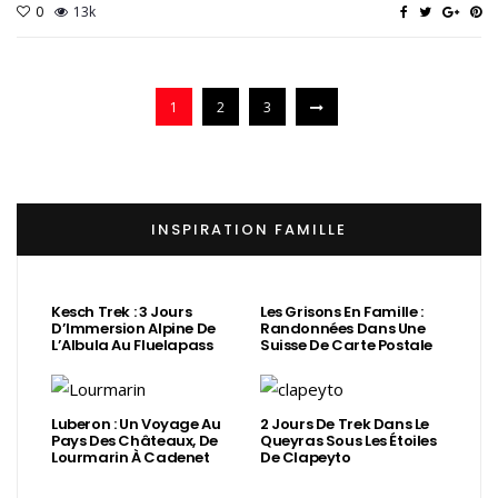
0
13k
1
2
3
INSPIRATION FAMILLE
Kesch Trek : 3 Jours
Les Grisons En Famille :
D’Immersion Alpine De
Randonnées Dans Une
L’Albula Au Fluelapass
Suisse De Carte Postale
Luberon : Un Voyage Au
2 Jours De Trek Dans Le
Pays Des Châteaux, De
Queyras Sous Les Étoiles
Lourmarin À Cadenet
De Clapeyto