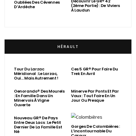
Découvrir Le GR® 42
Oubliées Des Cévennes
(2ème Partie) : De Viviers
D’Ardèche
À Laudun
HÉRAULT
Tour Du Larzac
Ces 5 GR® Pour Faire Du
Méridional : Le Larzac,
Trek En Avril
Oui… Mais Autrement !
Oenorando® Des Mourels
Minerve Par Ponts Et Par
: En Famille Dans Un
Vaux : Tout Faire En Un
Minervois À Vigne
Jour Ou Presque
Ouverte
Nouveau GR® De Pays
Entre Deux Lacs : Le Petit
Gorges De Colombières :
Dernier De La Famille Est
L’incontournable Du
Né
Caroux