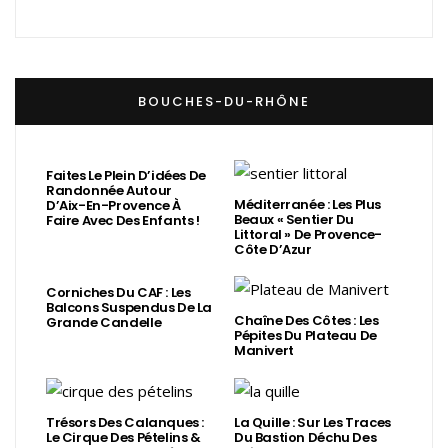
BOUCHES-DU-RHÔNE
Faites Le Plein D’idées De
Randonnée Autour
Méditerranée : Les Plus
D’Aix-En-Provence À
Beaux « Sentier Du
Faire Avec Des Enfants !
Littoral » De Provence-
Côte D’Azur
Corniches Du CAF : Les
Balcons Suspendus De La
Chaîne Des Côtes : Les
Grande Candelle
Pépites Du Plateau De
Manivert
Trésors Des Calanques :
La Quille : Sur Les Traces
Le Cirque Des Pételins &
Du Bastion Déchu Des