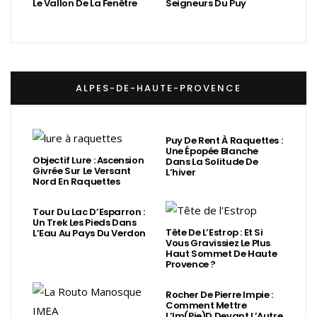
Le Vallon De La Fenêtre
Seigneurs Du Puy
ALPES-DE-HAUTE-PROVENCE
Puy De Rent À Raquettes :
Une Épopée Blanche
Objectif Lure : Ascension
Dans La Solitude De
Givrée Sur Le Versant
L’hiver
Nord En Raquettes
Tour Du Lac D’Esparron :
Un Trek Les Pieds Dans
Tête De L’Estrop : Et Si
L’Eau Au Pays Du Verdon
Vous Gravissiez Le Plus
Haut Sommet De Haute
Provence ?
Rocher De Pierre Impie :
Comment Mettre
L’Im(Pie)d Devant L’Autre