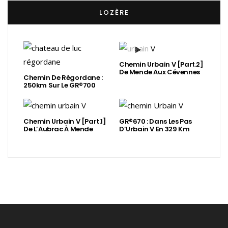
LOZÈRE
Chemin Urbain V [Part.2]
De Mende Aux Cévennes
Chemin De Régordane :
250km Sur Le GR®700
Chemin Urbain V [Part.1]
GR®670 : Dans Les Pas
De L’Aubrac À Mende
D’Urbain V En 329 Km