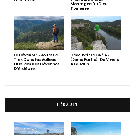
Montagne Du Dieu
Tonnerre
Le Cévenol : 5 Jours De
Découvrir Le GR® 42
Trek Dans Les Vallées
(2ème Partie) : De Viviers
Oubliées Des Cévennes
À Laudun
D’Ardèche
HÉRAULT