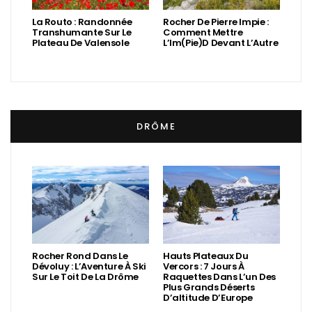
La Routo : Randonnée
Rocher De Pierre Impie :
Transhumante Sur Le
Comment Mettre
Plateau De Valensole
L’Im(Pie)d Devant L’Autre
DRÔME
Rocher Rond Dans Le
Hauts Plateaux Du
Dévoluy : L’Aventure À Ski
Vercors : 7 Jours À
Sur Le Toit De La Drôme
Raquettes Dans L’un Des
Plus Grands Déserts
D’altitude D’Europe