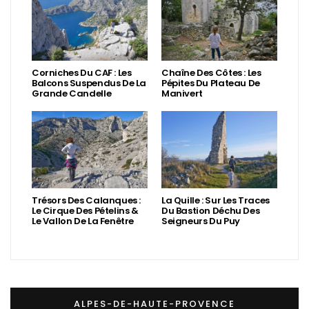
Corniches Du CAF : Les
Chaîne Des Côtes : Les
Balcons Suspendus De La
Pépites Du Plateau De
Grande Candelle
Manivert
Trésors Des Calanques :
La Quille : Sur Les Traces
Le Cirque Des Pételins &
Du Bastion Déchu Des
Le Vallon De La Fenêtre
Seigneurs Du Puy
ALPES-DE-HAUTE-PROVENCE