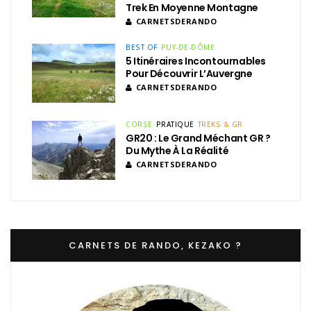
Trek En Moyenne Montagne
CARNETSDERANDO
BEST OF
PUY-DE-DÔME
5 Itinéraires Incontournables
Pour Découvrir L’Auvergne
CARNETSDERANDO
CORSE
PRATIQUE
TREKS & GR
GR20 : Le Grand Méchant GR ?
Du Mythe À La Réalité
CARNETSDERANDO
CARNETS DE RANDO, KEZAKO ?