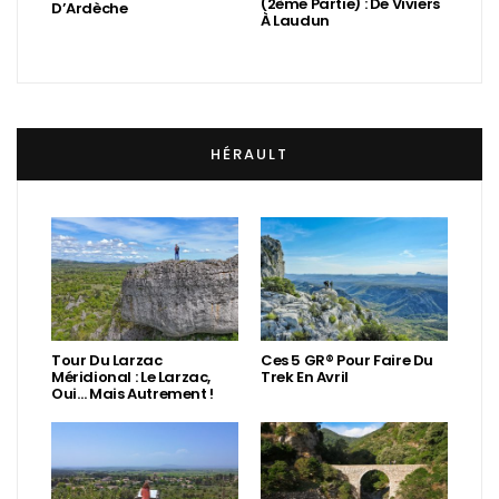
(2ème Partie) : De Viviers
D’Ardèche
À Laudun
HÉRAULT
Tour Du Larzac
Ces 5 GR® Pour Faire Du
Méridional : Le Larzac,
Trek En Avril
Oui… Mais Autrement !