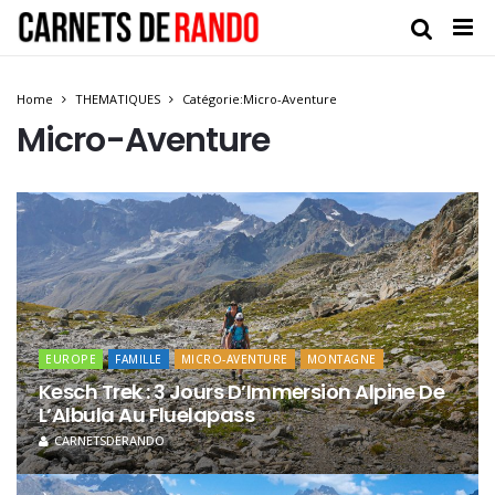
Home
THEMATIQUES
Catégorie:Micro-Aventure
Micro-Aventure
EUROPE
FAMILLE
MICRO-AVENTURE
MONTAGNE
Kesch Trek : 3 Jours D’Immersion Alpine De
L’Albula Au Fluelapass
CARNETSDERANDO