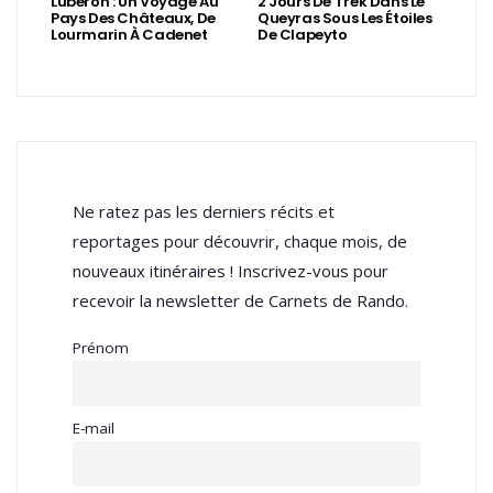
Luberon : Un Voyage Au
2 Jours De Trek Dans Le
Pays Des Châteaux, De
Queyras Sous Les Étoiles
Lourmarin À Cadenet
De Clapeyto
Ne ratez pas les derniers récits et
reportages pour découvrir, chaque mois, de
nouveaux itinéraires ! Inscrivez-vous pour
recevoir la newsletter de Carnets de Rando.
Prénom
E-mail