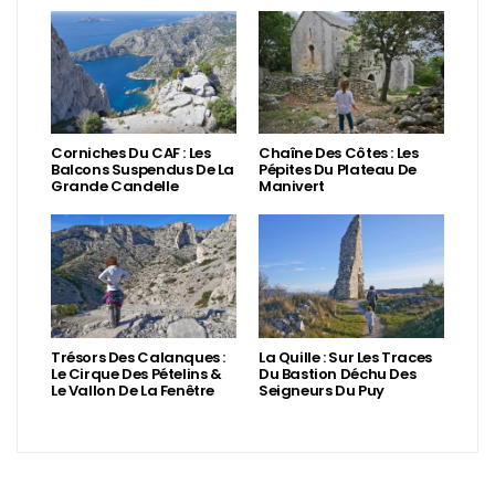
Corniches Du CAF : Les
Chaîne Des Côtes : Les
Balcons Suspendus De La
Pépites Du Plateau De
Grande Candelle
Manivert
Trésors Des Calanques :
La Quille : Sur Les Traces
Le Cirque Des Pételins &
Du Bastion Déchu Des
Le Vallon De La Fenêtre
Seigneurs Du Puy