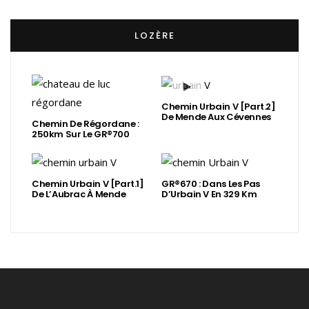
LOZÈRE
Chemin Urbain V [Part.2]
De Mende Aux Cévennes
Chemin De Régordane :
250km Sur Le GR®700
Chemin Urbain V [Part.1]
GR®670 : Dans Les Pas
De L’Aubrac À Mende
D’Urbain V En 329 Km