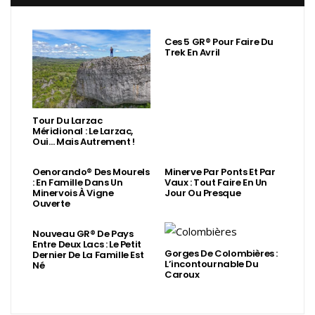
Ces 5 GR® Pour Faire Du
Trek En Avril
Tour Du Larzac
Méridional : Le Larzac,
Oui… Mais Autrement !
Oenorando® Des Mourels
Minerve Par Ponts Et Par
: En Famille Dans Un
Vaux : Tout Faire En Un
Minervois À Vigne
Jour Ou Presque
Ouverte
Nouveau GR® De Pays
Entre Deux Lacs : Le Petit
Gorges De Colombières :
Dernier De La Famille Est
L’incontournable Du
Né
Caroux