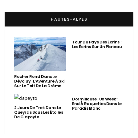
HAUTES-ALPES
Tour Du Pays Des Écrins :
Les Écrins Sur Un Plateau
Rocher Rond Dans Le
Dévoluy : L’Aventure À Ski
Sur Le Toit De La Drôme
Dormillouse : Un Week-
End À Raquettes Dans Le
2 Jours De Trek Dans Le
Paradis Blanc
Queyras Sous Les Étoiles
De Clapeyto