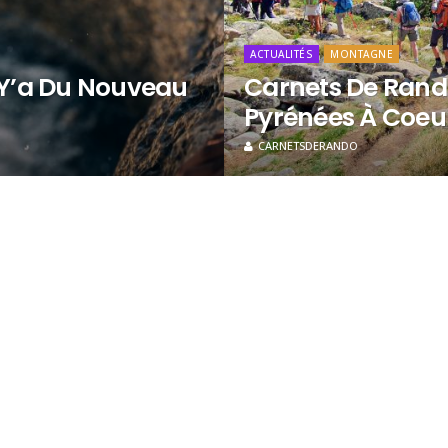
ACTUALITÉS
MONTAGNE
: Y’a Du Nouveau
Carnets De Rando
Pyrénées À Coeu
CARNETSDERANDO