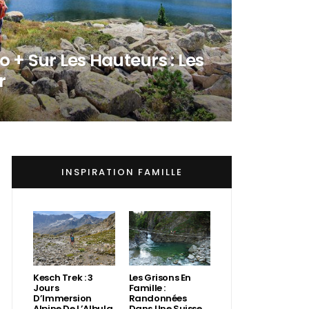
 + Sur Les Hauteurs : Les
r
INSPIRATION FAMILLE
Kesch Trek : 3
Les Grisons En
Jours
Famille :
D’Immersion
Randonnées
Alpine De L’Albula
Dans Une Suisse