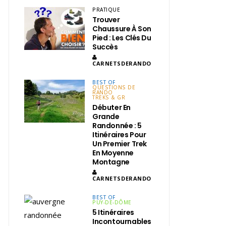
PRATIQUE
Trouver
Chaussure À Son
Pied : Les Clés Du
Succès
CARNETSDERANDO
BEST OF
QUESTIONS DE
RANDO
TREKS & GR
Débuter En
Grande
Randonnée : 5
Itinéraires Pour
Un Premier Trek
En Moyenne
Montagne
CARNETSDERANDO
BEST OF
PUY-DE-DÔME
5 Itinéraires
Incontournables