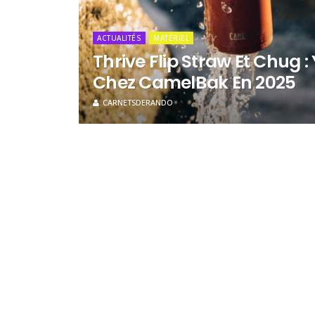
ACTUALITÉS
MATÉRIEL
Thrive Flip Straw Et Chug 
Chez CamelBak En 2025
CARNETSDERANDO