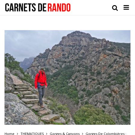
Home
THEMATIQUES
Gorges & Canyons
Gorges De Colombières :