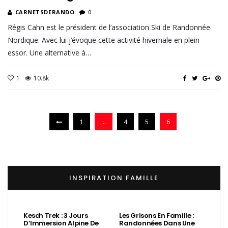
CARNETSDERANDO
0
Régis Cahn est le président de l’association Ski de Randonnée
Nordique. Avec lui j’évoque cette activité hivernale en plein
essor. Une alternative à…
1
10.8k
1
…
4
5
6
INSPIRATION FAMILLE
Kesch Trek : 3 Jours
Les Grisons En Famille :
D’Immersion Alpine De
Randonnées Dans Une