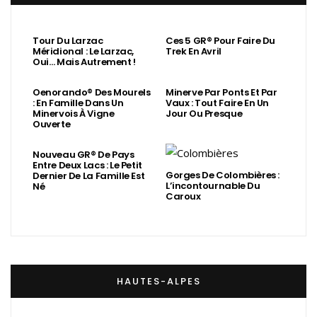
Tour Du Larzac
Ces 5 GR® Pour Faire Du
Méridional : Le Larzac,
Trek En Avril
Oui… Mais Autrement !
Oenorando® Des Mourels
Minerve Par Ponts Et Par
: En Famille Dans Un
Vaux : Tout Faire En Un
Minervois À Vigne
Jour Ou Presque
Ouverte
Nouveau GR® De Pays
Entre Deux Lacs : Le Petit
Gorges De Colombières :
Dernier De La Famille Est
L’incontournable Du
Né
Caroux
HAUTES-ALPES