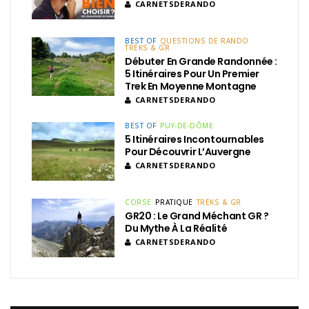
CARNETSDERANDO
BEST OF
QUESTIONS DE RANDO
TREKS & GR
Débuter En Grande Randonnée :
5 Itinéraires Pour Un Premier
Trek En Moyenne Montagne
CARNETSDERANDO
BEST OF
PUY-DE-DÔME
5 Itinéraires Incontournables
Pour Découvrir L’Auvergne
CARNETSDERANDO
CORSE
PRATIQUE
TREKS & GR
GR20 : Le Grand Méchant GR ?
Du Mythe À La Réalité
CARNETSDERANDO