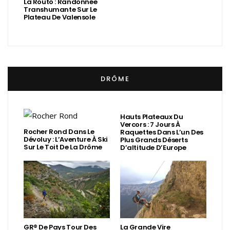
La Routo : Randonnée
Transhumante Sur Le
Plateau De Valensole
DRÔME
Hauts Plateaux Du
Vercors : 7 Jours À
Rocher Rond Dans Le
Raquettes Dans L’un Des
Dévoluy : L’Aventure À Ski
Plus Grands Déserts
Sur Le Toit De La Drôme
D’altitude D’Europe
GR® De Pays Tour Des
La Grande Vire