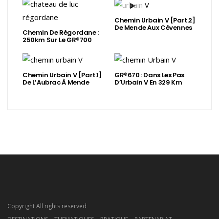
Chemin Urbain V [Part.2]
De Mende Aux Cévennes
Chemin De Régordane :
250km Sur Le GR®700
Chemin Urbain V [Part.1]
GR®670 : Dans Les Pas
De L’Aubrac À Mende
D’Urbain V En 329 Km
Copyright All rights reserved