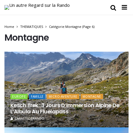
Home
THEMATIQUES
Catégorie:Montagne
(Page 6)
Montagne
EUROPE
FAMILLE
MICRO-AVENTURE
MONTAGNE
Kesch Trek : 3 Jours D’Immersion Alpine De
L’Albula Au Fluelapass
CARNETSDERANDO