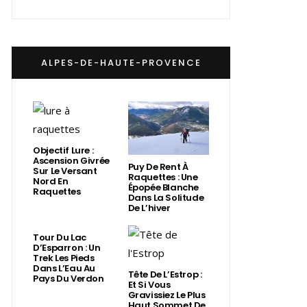
ALPES-DE-HAUTE-PROVENCE
Objectif Lure :
Ascension Givrée
Puy De Rent À
Sur Le Versant
Raquettes : Une
Nord En
Épopée Blanche
Raquettes
Dans La Solitude
De L’hiver
Tour Du Lac
D’Esparron : Un
Trek Les Pieds
Dans L’Eau Au
Tête De L’Estrop :
Pays Du Verdon
Et Si Vous
Gravissiez Le Plus
Haut Sommet De