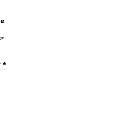
re
ge.