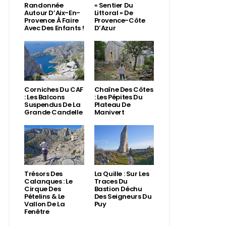
Randonnée
« Sentier Du
Autour D’Aix-En-
Littoral » De
Provence À Faire
Provence-Côte
Avec Des Enfants !
D’Azur
Corniches Du CAF
Chaîne Des Côtes
: Les Balcons
: Les Pépites Du
Suspendus De La
Plateau De
Grande Candelle
Manivert
Trésors Des
La Quille : Sur Les
Calanques : Le
Traces Du
Cirque Des
Bastion Déchu
Pételins & Le
Des Seigneurs Du
Vallon De La
Puy
Fenêtre