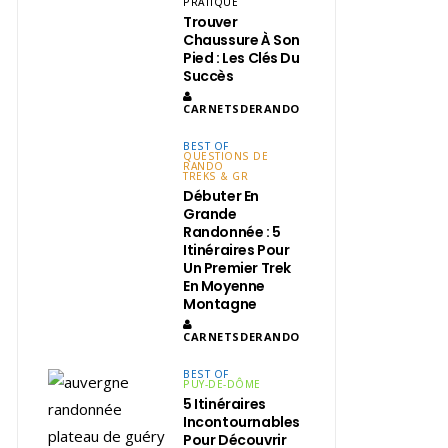
PRATIQUE
Trouver
Chaussure À Son
Pied : Les Clés Du
Succès
CARNETSDERANDO
BEST OF
QUESTIONS DE
RANDO
TREKS & GR
Débuter En
Grande
Randonnée : 5
Itinéraires Pour
Un Premier Trek
En Moyenne
Montagne
CARNETSDERANDO
BEST OF
PUY-DE-DÔME
5 Itinéraires
Incontournables
Pour Découvrir