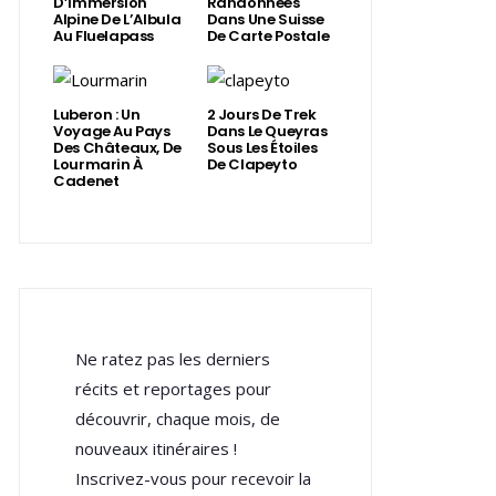
D’Immersion
Randonnées
Alpine De L’Albula
Dans Une Suisse
Au Fluelapass
De Carte Postale
Luberon : Un
2 Jours De Trek
Voyage Au Pays
Dans Le Queyras
Des Châteaux, De
Sous Les Étoiles
Lourmarin À
De Clapeyto
Cadenet
Ne ratez pas les derniers
récits et reportages pour
découvrir, chaque mois, de
nouveaux itinéraires !
Inscrivez-vous pour recevoir la