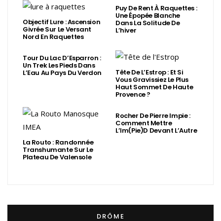
Puy De Rent À Raquettes :
Une Épopée Blanche
Objectif Lure : Ascension
Dans La Solitude De
Givrée Sur Le Versant
L’hiver
Nord En Raquettes
Tour Du Lac D’Esparron :
Un Trek Les Pieds Dans
Tête De L’Estrop : Et Si
L’Eau Au Pays Du Verdon
Vous Gravissiez Le Plus
Haut Sommet De Haute
Provence ?
Rocher De Pierre Impie :
Comment Mettre
L’Im(Pie)d Devant L’Autre
La Routo : Randonnée
Transhumante Sur Le
Plateau De Valensole
DRÔME