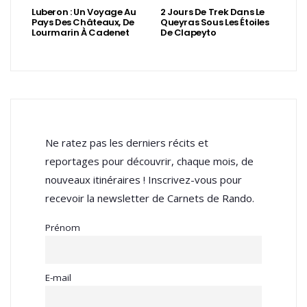
Luberon : Un Voyage Au
2 Jours De Trek Dans Le
Pays Des Châteaux, De
Queyras Sous Les Étoiles
Lourmarin À Cadenet
De Clapeyto
Ne ratez pas les derniers récits et
reportages pour découvrir, chaque mois, de
nouveaux itinéraires ! Inscrivez-vous pour
recevoir la newsletter de Carnets de Rando.
Prénom
E-mail