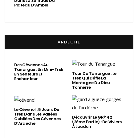
Dans La Solitude Du
Plateau D’Ambel
ARDÈCHE
Des Cévennes Au
Tanargue : Un Mini-Trek
Tour Du Tanargue : Le
En Senteurs Et
Trek Qui Défie La
Enchanteur
Montagne Du Dieu
Tonnerre
Le Cévenol : 5 Jours De
Trek Dans Les Vallées
Découvrir Le GR® 42
Oubliées Des Cévennes
(2ème Partie) : De Viviers
D’Ardèche
À Laudun