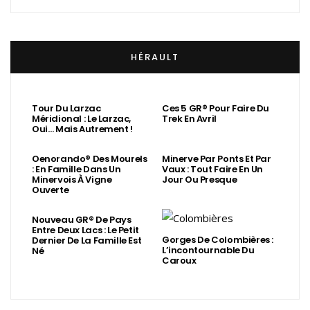
HÉRAULT
Tour Du Larzac
Ces 5 GR® Pour Faire Du
Méridional : Le Larzac,
Trek En Avril
Oui… Mais Autrement !
Oenorando® Des Mourels
Minerve Par Ponts Et Par
: En Famille Dans Un
Vaux : Tout Faire En Un
Minervois À Vigne
Jour Ou Presque
Ouverte
Nouveau GR® De Pays
Entre Deux Lacs : Le Petit
Gorges De Colombières :
Dernier De La Famille Est
L’incontournable Du
Né
Caroux