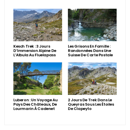
Kesch Trek : 3 Jours
Les Grisons En Famille :
D’Immersion Alpine De
Randonnées Dans Une
L’Albula Au Fluelapass
Suisse De Carte Postale
Luberon : Un Voyage Au
2 Jours De Trek Dans Le
Pays Des Châteaux, De
Queyras Sous Les Étoiles
Lourmarin À Cadenet
De Clapeyto