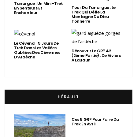
Tanargue : Un Mini-Trek
Tour Du Tanargue : Le
En Senteurs Et
Trek Qui Défie La
Enchanteur
Montagne Du Dieu
Tonnerre
Le Cévenol : 5 Jours De
Trek Dans Les Vallées
Découvrir Le GR® 42
Oubliées Des Cévennes
(2ème Partie) : De Viviers
D’Ardèche
À Laudun
HÉRAULT
Ces 5 GR® Pour Faire Du
Trek En Avril