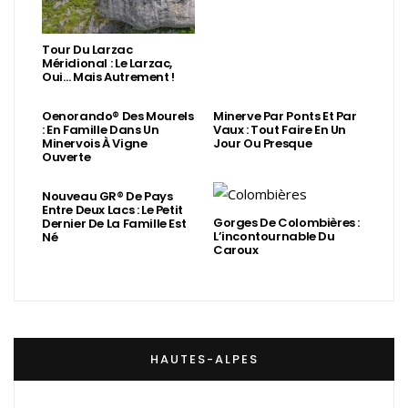
Tour Du Larzac
Méridional : Le Larzac,
Oui… Mais Autrement !
Oenorando® Des Mourels
Minerve Par Ponts Et Par
: En Famille Dans Un
Vaux : Tout Faire En Un
Minervois À Vigne
Jour Ou Presque
Ouverte
Nouveau GR® De Pays
Entre Deux Lacs : Le Petit
Gorges De Colombières :
Dernier De La Famille Est
L’incontournable Du
Né
Caroux
HAUTES-ALPES