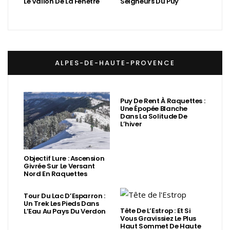
Le Vallon De La Fenêtre
Seigneurs Du Puy
ALPES-DE-HAUTE-PROVENCE
Puy De Rent À Raquettes :
Une Épopée Blanche
Dans La Solitude De
L’hiver
Objectif Lure : Ascension
Givrée Sur Le Versant
Nord En Raquettes
Tour Du Lac D’Esparron :
Un Trek Les Pieds Dans
Tête De L’Estrop : Et Si
L’Eau Au Pays Du Verdon
Vous Gravissiez Le Plus
Haut Sommet De Haute