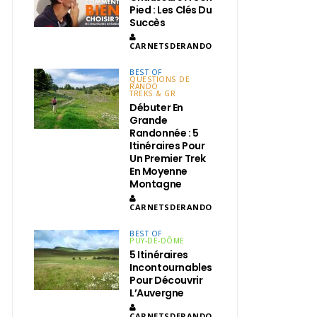
Pied : Les Clés Du
Succès
CARNETSDERANDO
BEST OF
QUESTIONS DE
RANDO
TREKS & GR
Débuter En
Grande
Randonnée : 5
Itinéraires Pour
Un Premier Trek
En Moyenne
Montagne
CARNETSDERANDO
BEST OF
PUY-DE-DÔME
5 Itinéraires
Incontournables
Pour Découvrir
L’Auvergne
CARNETSDERANDO