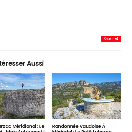
Share
téresser Aussi
rzac Méridional : Le
Randonnée Vaudoise À
ui… Mais Autrement !
Mérindol : Le Petit Luberon