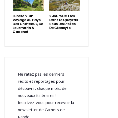
Luberon : Un
2 Jours De Trek
Voyage Au Pays
Dans Le Queyras
Des Châteaux, De
Sous Les Étoiles
Lourmarin À
De Clapeyto
Cadenet
Ne ratez pas les derniers
récits et reportages pour
découvrir, chaque mois, de
nouveaux itinéraires !
Inscrivez-vous pour recevoir la
newsletter de Carnets de
Rando.