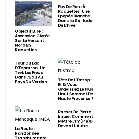
Puy De Rent À
Raquettes : Une
Épopée Blanche
Dans La Solitude
De L’hiver
Objectif Lure :
Ascension Givrée
Sur Le Versant
Nord En
Raquettes
Tour Du Lac
D’Esparron : Un
Trek Les Pieds
Dans L’Eau Au
Tête De L’Estrop :
Pays Du Verdon
Et Si Vous
Gravissiez Le Plus
Haut Sommet De
Haute Provence ?
Rocher De Pierre
Impie : Comment
Mettre L’Im(Pie)d
Devant L’Autre
La Routo :
Randonnée
Transhumante