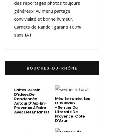
des reportages photos toujours
généreux. Au menu partage,
convivialité et bonne humeur.
Carnets de Rando : garanti 100%
sans IA !
BOUCHES-DU-RHÔNE
Faites Le Plein
D’idées De
Méditerranée : Les
Randonnée
Plus Beaux
Autour D’Aix-En-
« Sentier Du
Provence À Faire
Littoral » De
Avec Des Enfants !
Provence-Côte
D’Azur