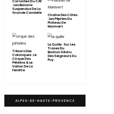
Corniches Du CAF
: Les Balcons
Suspendus De La
Grande Candelle
Chaîne Des Côtes
: Les Pépites Du
Plateau De
Manivert
La Quille : Sur Les
Traces Du
Trésors Des
Bastion Déchu
Calanques : Le
Des Seigneurs Du
Cirque Des
Puy
Pételins & Le
Vallon De La
Fenêtre
ALPES-DE-HAUTE-PROVENCE