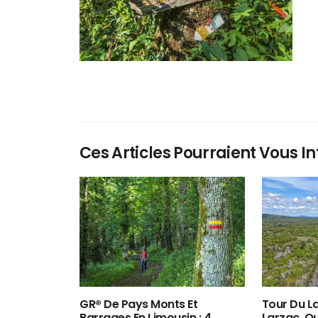
Ces Articles Pourraient Vous In
GR® De Pays Monts Et
Tour Du La
Barrages En Limousin : 4
Larzac, O