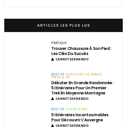
PRATIQUE
Trouver Chaussure À Son Pied :
Les Clés Du Succès
CARNETSDERANDO
BEST OF
QUESTIONS DE RANDO
TREKS & GR
Débuter En Grande Randonnée :
5 Itinéraires Pour Un Premier
Trek En Moyenne Montagne
CARNETSDERANDO
BEST OF
PUY-DE-DÔME
5 Itinéraires Incontournables
Pour Découvrir L’Auvergne
CARNETSDERANDO
CORSE
PRATIQUE
TREKS & GR
GR20 : Le Grand Méchant GR ?
Du Mythe À La Réalité
CARNETSDERANDO