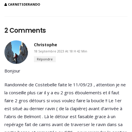
Randonnée de Costebelle faite le 11/09/23 , attention je ne
la conseille plus car il y a eu 2 gros éboulements et il faut
faire 2 gros détours si vous voulez faire la boucle !! Le 1er
est situé au dernier ravin ( de la clapière) avant d’arrivée à
l’abris de Belmont . Là le détour est faisable grace à un
repérage fait de cairns avant de traverser le ravin dans sa
partie basse et remontée au GPS… pour rejoindre le sentier
initial ! Puis un 2ème éboulement énorme juste après le
torrent des Sanières qui vous oblige à faire un Grand détour
par Rochefer, Le Forest Haut, les Sanières et remontée
pour revenir au Parking de Chanenc …Sinon trés belle rando
sportive mais je ne la conseille pas à tout le monde du fait
de la longueur et du dénivelé cumulé suite aux détours …
Merci encore pour toutes vos propositions qui sont un régal
!!!