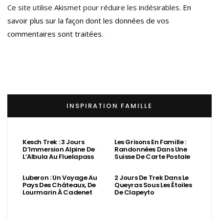
Les Grisons En Famille :
Randonnées Dans Une
Suisse De Carte Postale
Kesch Trek : 3 Jours
D’Immersion Alpine De
L’Albula Au Fluelapass
Luberon : Un Voyage Au
2 Jours De Trek Dans Le
Pays Des Châteaux, De
Queyras Sous Les Étoiles
Lourmarin À Cadenet
De Clapeyto
Ne ratez pas les derniers récits et