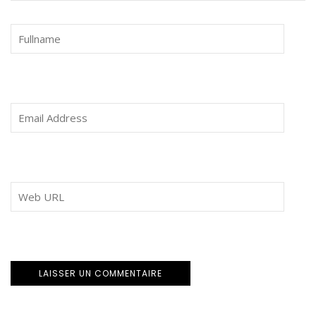
Ce site utilise Akismet pour réduire les indésirables.
En
savoir plus sur la façon dont les données de vos
commentaires sont traitées
.
INSPIRATION FAMILLE