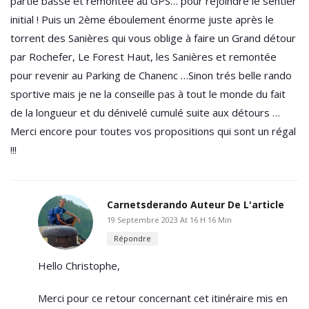
Carnetsderando
Auteur De L'article
19 Septembre 2023 At 16 H 16 Min
Répondre
Hello Christophe,
Merci pour ce retour concernant cet itinéraire mis en
ligne il y a de nombreuses années. Je vais l’actualiser
avec tes informations. Les futur(e)s utilisateur/trices
t’en remercient par avance
Laisser Un Commentaire
Votre adresse e-mail ne sera pas publiée.
Les champs
obligatoires sont indiqués avec
*