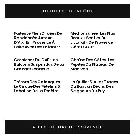
Randonnée Autour
Beaux « Sentier Du
D’Aix-En-Provence À
Littoral » De Provence-
Faire Avec Des Enfants !
Côte D’Azur
Corniches Du CAF : Les
Chaîne Des Côtes : Les
Balcons Suspendus De La
Pépites Du Plateau De
Grande Candelle
Manivert
Trésors Des Calanques :
La Quille : Sur Les Traces
Le Cirque Des Pételins &
Du Bastion Déchu Des
Le Vallon De La Fenêtre
Seigneurs Du Puy
ALPES-DE-HAUTE-PROVENCE