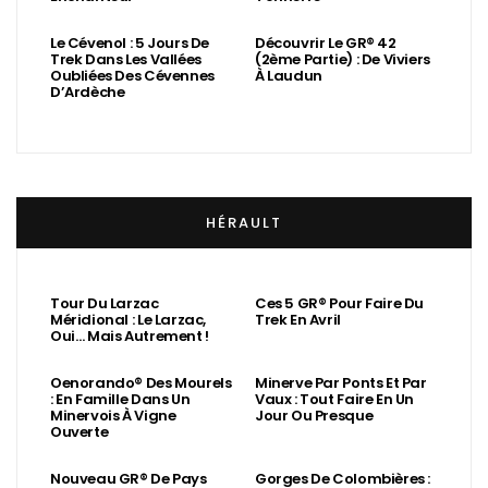
Des Cévennes Au
Tour Du Tanargue : Le
Tanargue : Un Mini-Trek
Trek Qui Défie La
En Senteurs Et
Montagne Du Dieu
Enchanteur
Tonnerre
Le Cévenol : 5 Jours De
Découvrir Le GR® 42
Trek Dans Les Vallées
(2ème Partie) : De Viviers
Oubliées Des Cévennes
À Laudun
D’Ardèche
HÉRAULT
Tour Du Larzac
Ces 5 GR® Pour Faire Du
Méridional : Le Larzac,
Trek En Avril
Oui… Mais Autrement !