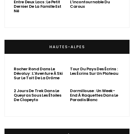
Oenorando® Des Mourels
Minerve Par Ponts Et Par
: En Famille Dans Un
Vaux : Tout Faire En Un
Minervois À Vigne
Jour Ou Presque
Ouverte
Nouveau GR® De Pays
Gorges De Colombières :
Entre Deux Lacs : Le Petit
L’incontournable Du
Dernier De La Famille Est
Caroux
Né
HAUTES-ALPES
Rocher Rond Dans Le
Tour Du Pays Des Écrins :
Dévoluy : L’Aventure À Ski
Les Écrins Sur Un Plateau
Sur Le Toit De La Drôme
Dormillouse : Un Week-
End À Raquettes Dans Le
2 Jours De Trek Dans Le
Paradis Blanc
Queyras Sous Les Étoiles