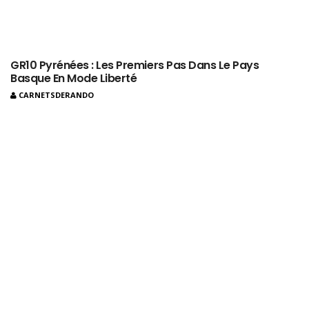
GR10 Pyrénées : Les Premiers Pas Dans Le Pays
Basque En Mode Liberté
CARNETSDERANDO
Les Grisons En Famille : Randonnées Dans Une Suisse
De Carte Postale
CARNETSDERANDO