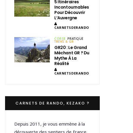
5 Itinéraires
Incontournables
Pour Découvrir
L’Auvergne
CARNETSDERANDO
CORSE
PRATIQUE
TREKS & GR
GR20 : Le Grand
Méchant GR ? Du
Mythe À La
Réalité
CARNETSDERANDO
CARNETS DE RANDO, KEZAKO ?
Depuis 2011, je vous emmène à la
découverte des sentiers de France