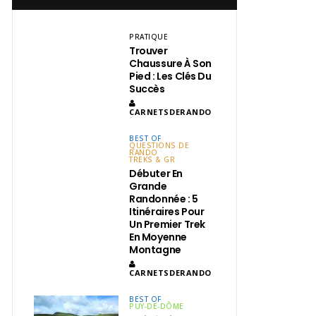
PRATIQUE
Trouver
Chaussure À Son
Pied : Les Clés Du
Succès
CARNETSDERANDO
BEST OF
QUESTIONS DE
RANDO
TREKS & GR
Débuter En
Grande
Randonnée : 5
Itinéraires Pour
Un Premier Trek
En Moyenne
Montagne
CARNETSDERANDO
BEST OF
PUY-DE-DÔME