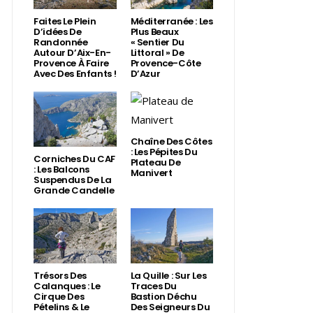
Faites Le Plein
Méditerranée : Les
D’idées De
Plus Beaux
Randonnée
« Sentier Du
Autour D’Aix-En-
Littoral » De
Provence À Faire
Provence-Côte
Avec Des Enfants !
D’Azur
Chaîne Des Côtes
: Les Pépites Du
Corniches Du CAF
Plateau De
: Les Balcons
Manivert
Suspendus De La
Grande Candelle
Trésors Des
La Quille : Sur Les
Calanques : Le
Traces Du
Cirque Des
Bastion Déchu
Pételins & Le
Des Seigneurs Du