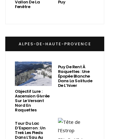
Vallon De La
Puy
Fenêtre
ALPES-DE-HAUTE-PROVENCE
Puy De Rent À
Raquettes : Une
Épopée Blanche
Dans La Solitude
De L’hiver
Objectif Lure :
Ascension Givrée
Sur Le Versant
Nord En
Raquettes
Tour Du Lac
D’Esparron : Un
Trek Les Pieds
Dans L’Eau Au