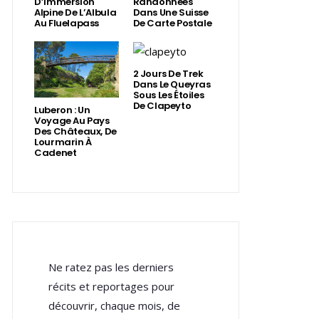
D’Immersion
Randonnées
Alpine De L’Albula
Dans Une Suisse
Au Fluelapass
De Carte Postale
2 Jours De Trek
Dans Le Queyras
Sous Les Étoiles
De Clapeyto
Luberon : Un
Voyage Au Pays
Des Châteaux, De
Lourmarin À
Cadenet
Ne ratez pas les derniers
récits et reportages pour
découvrir, chaque mois, de