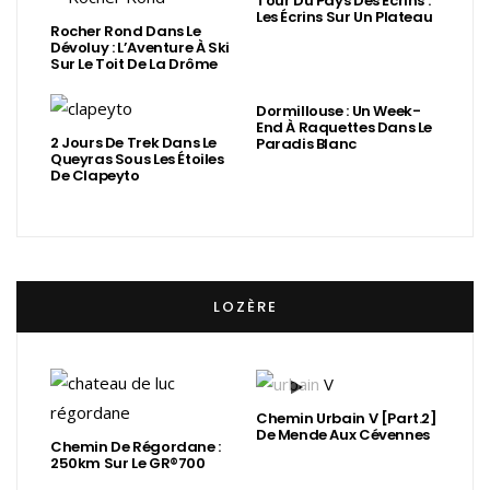
Tour Du Pays Des Écrins :
Les Écrins Sur Un Plateau
Rocher Rond Dans Le
Dévoluy : L’Aventure À Ski
Sur Le Toit De La Drôme
Dormillouse : Un Week-
End À Raquettes Dans Le
2 Jours De Trek Dans Le
Paradis Blanc
Queyras Sous Les Étoiles
De Clapeyto
LOZÈRE
Chemin Urbain V [Part.2]
De Mende Aux Cévennes
Chemin De Régordane :
250km Sur Le GR®700