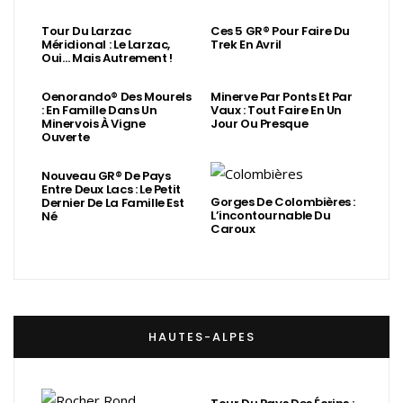
Tour Du Larzac
Ces 5 GR® Pour Faire Du
Méridional : Le Larzac,
Trek En Avril
Oui… Mais Autrement !
Oenorando® Des Mourels
Minerve Par Ponts Et Par
: En Famille Dans Un
Vaux : Tout Faire En Un
Minervois À Vigne
Jour Ou Presque
Ouverte
Nouveau GR® De Pays
Entre Deux Lacs : Le Petit
Gorges De Colombières :
Dernier De La Famille Est
L’incontournable Du
Né
Caroux
HAUTES-ALPES