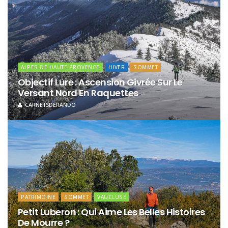
ALPES-DE-HAUTE-PROVENCE
HIVER
SOMMET
Objectif Lure : Ascension Givrée Sur Le
Versant Nord En Raquettes
CARNETSDERANDO
PATRIMOINE
SOMMET
VAUCLUSE
Petit Luberon : Qui Aime Les Belles Histoires
De Mourre ?