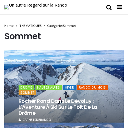
Home
THEMATIQUES
Catégorie:Sommet
Sommet
DRÔME
HAUTES-ALPES
HIVER
RANDO DU MOIS
SOMMET
Rocher Rond Dans Le Dévoluy :
L’Aventure À Ski Sur Le Toit De La
Drôme
CARNETSDERANDO