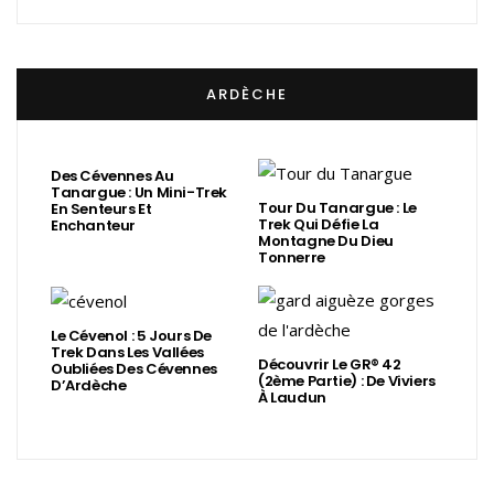
ARDÈCHE
Des Cévennes Au
Tanargue : Un Mini-Trek
Tour Du Tanargue : Le
En Senteurs Et
Trek Qui Défie La
Enchanteur
Montagne Du Dieu
Tonnerre
Le Cévenol : 5 Jours De
Trek Dans Les Vallées
Découvrir Le GR® 42
Oubliées Des Cévennes
(2ème Partie) : De Viviers
D’Ardèche
À Laudun