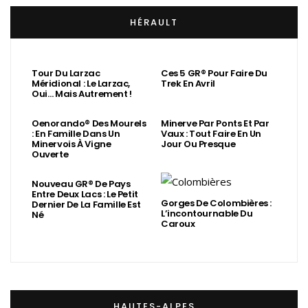
HÉRAULT
Tour Du Larzac
Ces 5 GR® Pour Faire Du
Méridional : Le Larzac,
Trek En Avril
Oui… Mais Autrement !
Oenorando® Des Mourels
Minerve Par Ponts Et Par
: En Famille Dans Un
Vaux : Tout Faire En Un
Minervois À Vigne
Jour Ou Presque
Ouverte
Nouveau GR® De Pays
Entre Deux Lacs : Le Petit
Gorges De Colombières :
Dernier De La Famille Est
L’incontournable Du
Né
Caroux
HAUTES-ALPES