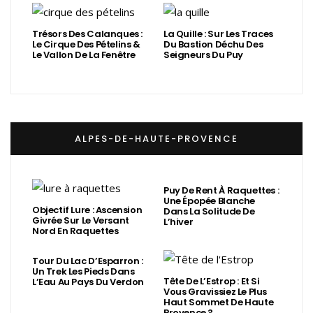
Trésors Des Calanques :
La Quille : Sur Les Traces
Le Cirque Des Pételins &
Du Bastion Déchu Des
Le Vallon De La Fenêtre
Seigneurs Du Puy
ALPES-DE-HAUTE-PROVENCE
Puy De Rent À Raquettes :
Une Épopée Blanche
Objectif Lure : Ascension
Dans La Solitude De
Givrée Sur Le Versant
L’hiver
Nord En Raquettes
Tour Du Lac D’Esparron :
Un Trek Les Pieds Dans
Tête De L’Estrop : Et Si
L’Eau Au Pays Du Verdon
Vous Gravissiez Le Plus
Haut Sommet De Haute
Provence ?