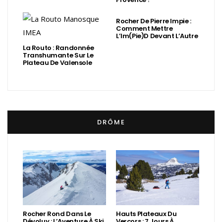
Rocher De Pierre Impie :
Comment Mettre
L’Im(Pie)d Devant L’Autre
La Routo : Randonnée
Transhumante Sur Le
Plateau De Valensole
DRÔME
Rocher Rond Dans Le
Hauts Plateaux Du
Dévoluy : L’Aventure À Ski
Vercors : 7 Jours À