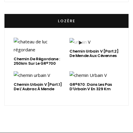
LOZÈRE
Chemin Urbain V [Part.2]
De Mende Aux Cévennes
Chemin De Régordane :
250km Sur Le GR®700
Chemin Urbain V [Part.1]
GR®670 : Dans Les Pas
De L’Aubrac À Mende
D’Urbain V En 329 Km