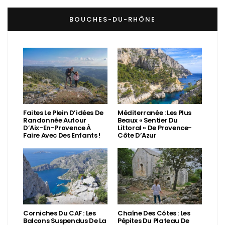
BOUCHES-DU-RHÔNE
Faites Le Plein D’idées De
Méditerranée : Les Plus
Randonnée Autour
Beaux « Sentier Du
D’Aix-En-Provence À
Littoral » De Provence-
Faire Avec Des Enfants !
Côte D’Azur
Corniches Du CAF : Les
Chaîne Des Côtes : Les
Balcons Suspendus De La
Pépites Du Plateau De