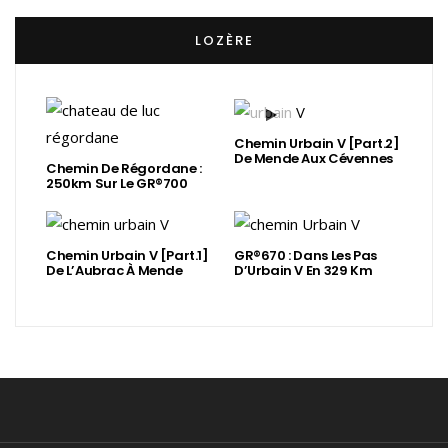
LOZÈRE
Chemin Urbain V [Part.2]
De Mende Aux Cévennes
Chemin De Régordane :
250km Sur Le GR®700
Chemin Urbain V [Part.1]
GR®670 : Dans Les Pas
De L’Aubrac À Mende
D’Urbain V En 329 Km