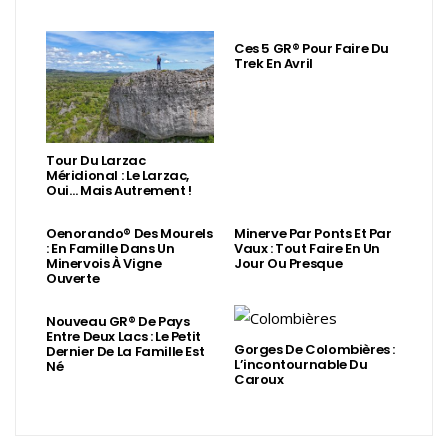
Ces 5 GR® Pour Faire Du
Trek En Avril
Tour Du Larzac
Méridional : Le Larzac,
Oui… Mais Autrement !
Oenorando® Des Mourels
Minerve Par Ponts Et Par
: En Famille Dans Un
Vaux : Tout Faire En Un
Minervois À Vigne
Jour Ou Presque
Ouverte
Nouveau GR® De Pays
Entre Deux Lacs : Le Petit
Gorges De Colombières :
Dernier De La Famille Est
L’incontournable Du
Né
Caroux