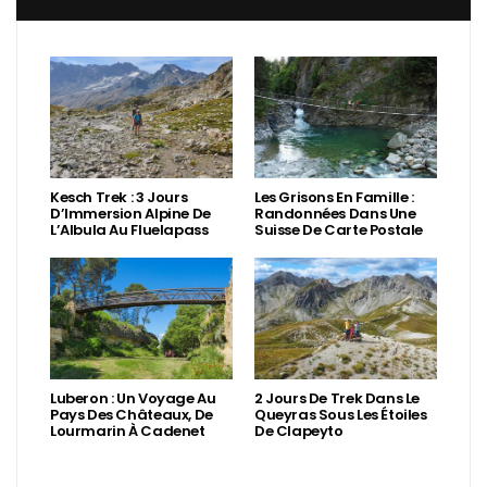
Kesch Trek : 3 Jours
Les Grisons En Famille :
D’Immersion Alpine De
Randonnées Dans Une
L’Albula Au Fluelapass
Suisse De Carte Postale
Luberon : Un Voyage Au
2 Jours De Trek Dans Le
Pays Des Châteaux, De
Queyras Sous Les Étoiles
Lourmarin À Cadenet
De Clapeyto