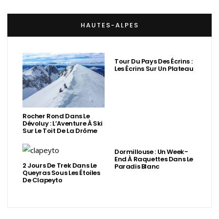
HAUTES-ALPES
Tour Du Pays Des Écrins :
Les Écrins Sur Un Plateau
Rocher Rond Dans Le
Dévoluy : L’Aventure À Ski
Sur Le Toit De La Drôme
Dormillouse : Un Week-
End À Raquettes Dans Le
2 Jours De Trek Dans Le
Paradis Blanc
Queyras Sous Les Étoiles
De Clapeyto