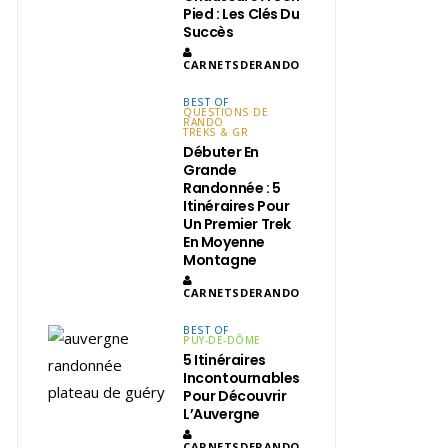
Pied : Les Clés Du
Succès
CARNETSDERANDO
BEST OF
QUESTIONS DE
RANDO
TREKS & GR
Débuter En
Grande
Randonnée : 5
Itinéraires Pour
Un Premier Trek
En Moyenne
Montagne
CARNETSDERANDO
BEST OF
PUY-DE-DÔME
5 Itinéraires
Incontournables
Pour Découvrir
L’Auvergne
CARNETSDERANDO