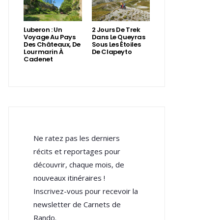
Luberon : Un
2 Jours De Trek
Voyage Au Pays
Dans Le Queyras
Des Châteaux, De
Sous Les Étoiles
Lourmarin À
De Clapeyto
Cadenet
Ne ratez pas les derniers
récits et reportages pour
découvrir, chaque mois, de
nouveaux itinéraires !
Inscrivez-vous pour recevoir la
newsletter de Carnets de
Rando.