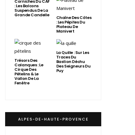
Corniches Du CAF
: Les Balcons
Suspendus De La
Grande Candelle
Chaîne Des Côtes
: Les Pépites Du
Plateau De
Manivert
La Quille : Sur Les
Traces Du
Trésors Des
Bastion Déchu
Calanques : Le
Des Seigneurs Du
Cirque Des
Puy
Pételins & Le
Vallon De La
Fenêtre
ALPES-DE-HAUTE-PROVENCE