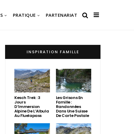
S
PRATIQUE
PARTENARIAT
INSPIRATION FAMILLE
Kesch Trek : 3
Les Grisons En
Jours
Famille :
D’Immersion
Randonnées
Alpine De L’Albula
Dans Une Suisse
Au Fluelapass
De Carte Postale