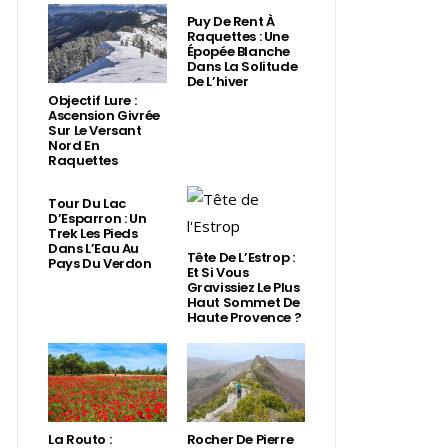
Puy De Rent À
Raquettes : Une
Épopée Blanche
Dans La Solitude
De L’hiver
Objectif Lure :
Ascension Givrée
Sur Le Versant
Nord En
Raquettes
Tour Du Lac
D’Esparron : Un
Trek Les Pieds
Dans L’Eau Au
Tête De L’Estrop :
Pays Du Verdon
Et Si Vous
Gravissiez Le Plus
Haut Sommet De
Haute Provence ?
La Routo :
Rocher De Pierre