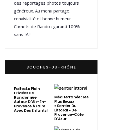
des reportages photos toujours
généreux. Au menu partage,
convivialité et bonne humeur.
Carnets de Rando : garanti 100%
sans IA !
BOUCHES-DU-RHÔNE
Faites Le Plein
D’idées De
Méditerranée : Les
Randonnée
Plus Beaux
Autour D’Aix-En-
« Sentier Du
Provence À Faire
Littoral » De
Avec Des Enfants !
Provence-Côte
D’Azur