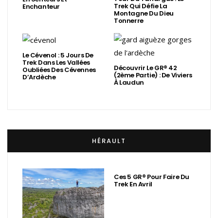
Trek Qui Défie La
Enchanteur
Montagne Du Dieu
Tonnerre
Le Cévenol : 5 Jours De
Trek Dans Les Vallées
Découvrir Le GR® 42
Oubliées Des Cévennes
(2ème Partie) : De Viviers
D’Ardèche
À Laudun
HÉRAULT
Ces 5 GR® Pour Faire Du
Trek En Avril