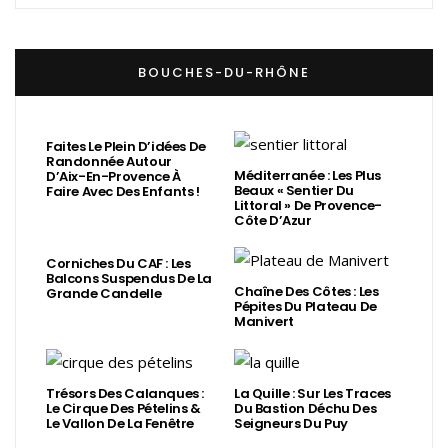
BOUCHES-DU-RHÔNE
Faites Le Plein D’idées De
Randonnée Autour
Méditerranée : Les Plus
D’Aix-En-Provence À
Beaux « Sentier Du
Faire Avec Des Enfants !
Littoral » De Provence-
Côte D’Azur
Corniches Du CAF : Les
Balcons Suspendus De La
Chaîne Des Côtes : Les
Grande Candelle
Pépites Du Plateau De
Manivert
Trésors Des Calanques :
La Quille : Sur Les Traces
Le Cirque Des Pételins &
Du Bastion Déchu Des
Le Vallon De La Fenêtre
Seigneurs Du Puy