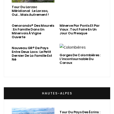
Tour Du Larzac
Méridional : Le Larzac,
Oui… Mais Autrement !
Oenorando® Des Mourels
Minerve Par Ponts Et Par
: En Famille Dans Un
Vaux : Tout Faire En Un
Minervois À Vigne
Jour Ou Presque
Ouverte
Nouveau GR® De Pays
Entre Deux Lacs : Le Petit
Gorges De Colombières :
Dernier De La Famille Est
L’incontournable Du
Né
Caroux
HAUTES-ALPES
Tour Du Pays Des Écrins :