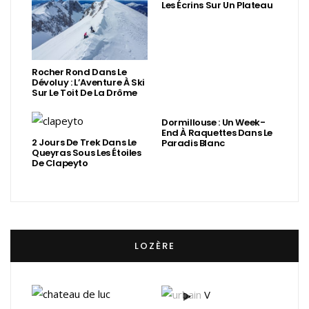
Les Écrins Sur Un Plateau
Rocher Rond Dans Le
Dévoluy : L’Aventure À Ski
Sur Le Toit De La Drôme
Dormillouse : Un Week-
End À Raquettes Dans Le
2 Jours De Trek Dans Le
Paradis Blanc
Queyras Sous Les Étoiles
De Clapeyto
LOZÈRE