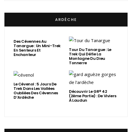
ARDÈCHE
Des Cévennes Au
Tanargue : Un Mini-Trek
Tour Du Tanargue : Le
En Senteurs Et
Trek Qui Défie La
Enchanteur
Montagne Du Dieu
Tonnerre
Le Cévenol : 5 Jours De
Trek Dans Les Vallées
Découvrir Le GR® 42
Oubliées Des Cévennes
(2ème Partie) : De Viviers
D’Ardèche
À Laudun