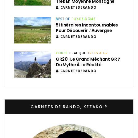
Trek En Moyenne Montagne
CARNETSDERANDO
BEST OF
PUY-DE-DÔME
5 Itinéraires Incontournables
Pour Découvrir L’Auvergne
CARNETSDERANDO
CORSE
PRATIQUE
TREKS & GR
GR20 : Le Grand Méchant GR ?
Du Mythe À La Réalité
CARNETSDERANDO
CARNETS DE RANDO, KEZAKO ?