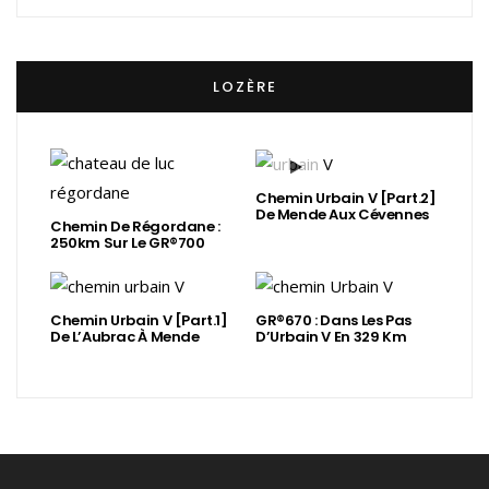
LOZÈRE
Chemin Urbain V [Part.2]
De Mende Aux Cévennes
Chemin De Régordane :
250km Sur Le GR®700
Chemin Urbain V [Part.1]
GR®670 : Dans Les Pas
De L’Aubrac À Mende
D’Urbain V En 329 Km