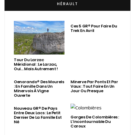
HÉRAULT
Ces 5 GR® Pour Faire Du
Trek En Avril
Tour Du Larzac
Méridional : Le Larzac,
Oui… Mais Autrement !
Oenorando® Des Mourels
Minerve Par Ponts Et Par
: En Famille Dans Un
Vaux : Tout Faire En Un
Minervois À Vigne
Jour Ou Presque
Ouverte
Nouveau GR® De Pays
Entre Deux Lacs : Le Petit
Gorges De Colombières :
Dernier De La Famille Est
L’incontournable Du
Né
Caroux