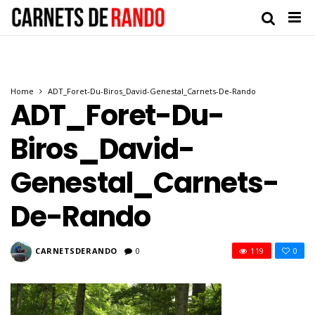
Home
ADT_Foret-Du-Biros_David-Genestal_Carnets-De-Rando
ADT_Foret-Du-
Biros_David-
Genestal_Carnets-
De-Rando
CARNETSDERANDO
0
119
0