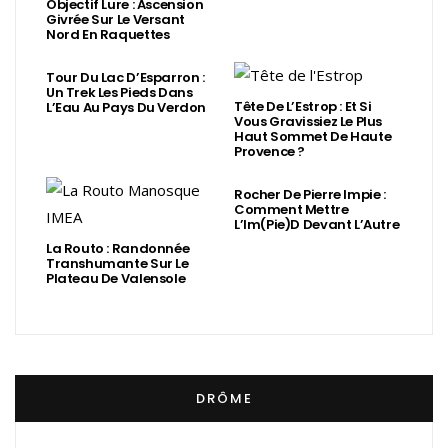
Objectif Lure : Ascension
Givrée Sur Le Versant
Nord En Raquettes
Tour Du Lac D’Esparron :
Un Trek Les Pieds Dans
Tête De L’Estrop : Et Si
L’Eau Au Pays Du Verdon
Vous Gravissiez Le Plus
Haut Sommet De Haute
Provence ?
Rocher De Pierre Impie :
Comment Mettre
L’Im(Pie)d Devant L’Autre
La Routo : Randonnée
Transhumante Sur Le
Plateau De Valensole
DRÔME