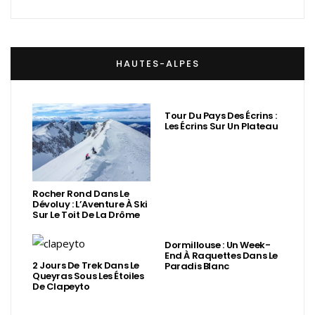
HAUTES-ALPES
Tour Du Pays Des Écrins :
Les Écrins Sur Un Plateau
Rocher Rond Dans Le
Dévoluy : L’Aventure À Ski
Sur Le Toit De La Drôme
Dormillouse : Un Week-
End À Raquettes Dans Le
2 Jours De Trek Dans Le
Paradis Blanc
Queyras Sous Les Étoiles
De Clapeyto