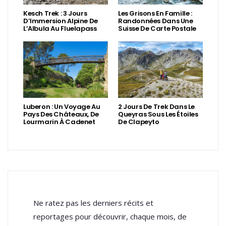
Kesch Trek : 3 Jours
Les Grisons En Famille :
D’Immersion Alpine De
Randonnées Dans Une
L’Albula Au Fluelapass
Suisse De Carte Postale
Luberon : Un Voyage Au
2 Jours De Trek Dans Le
Pays Des Châteaux, De
Queyras Sous Les Étoiles
Lourmarin À Cadenet
De Clapeyto
Ne ratez pas les derniers récits et
reportages pour découvrir, chaque mois, de