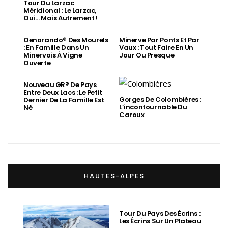
Tour Du Larzac
Méridional : Le Larzac,
Oui… Mais Autrement !
Oenorando® Des Mourels
Minerve Par Ponts Et Par
: En Famille Dans Un
Vaux : Tout Faire En Un
Minervois À Vigne
Jour Ou Presque
Ouverte
Nouveau GR® De Pays
Entre Deux Lacs : Le Petit
Gorges De Colombières :
Dernier De La Famille Est
L’incontournable Du
Né
Caroux
HAUTES-ALPES
Tour Du Pays Des Écrins :
Les Écrins Sur Un Plateau