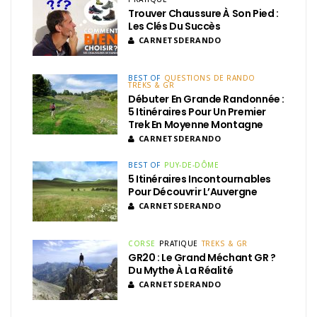
Trouver Chaussure À Son Pied :
Les Clés Du Succès
CARNETSDERANDO
BEST OF
QUESTIONS DE RANDO
TREKS & GR
Débuter En Grande Randonnée :
5 Itinéraires Pour Un Premier
Trek En Moyenne Montagne
CARNETSDERANDO
BEST OF
PUY-DE-DÔME
5 Itinéraires Incontournables
Pour Découvrir L’Auvergne
CARNETSDERANDO
CORSE
PRATIQUE
TREKS & GR
GR20 : Le Grand Méchant GR ?
Du Mythe À La Réalité
CARNETSDERANDO