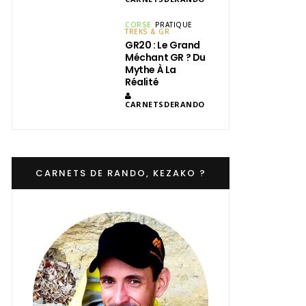
CORSE
PRATIQUE
TREKS & GR
GR20 : Le Grand
Méchant GR ? Du
Mythe À La
Réalité
CARNETSDERANDO
CARNETS DE RANDO, KEZAKO ?