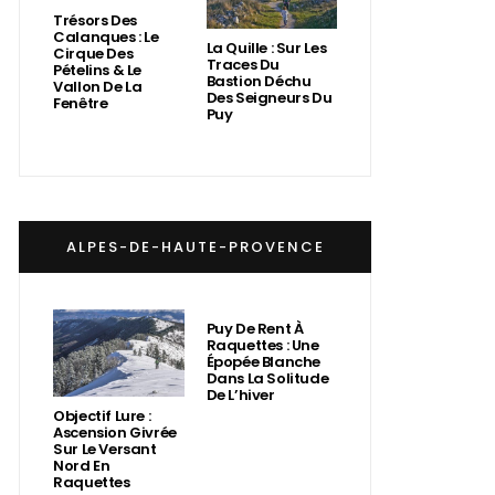
Trésors Des
Calanques : Le
La Quille : Sur Les
Cirque Des
Traces Du
Pételins & Le
Bastion Déchu
Vallon De La
Des Seigneurs Du
Fenêtre
Puy
ALPES-DE-HAUTE-PROVENCE
Puy De Rent À
Raquettes : Une
Épopée Blanche
Dans La Solitude
De L’hiver
Objectif Lure :
Ascension Givrée
Sur Le Versant
Nord En
Raquettes