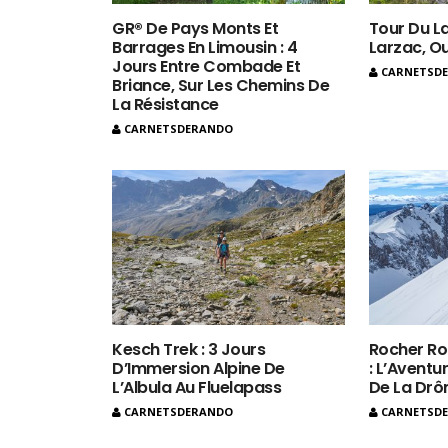
GR® De Pays Monts Et
Tour Du La
Barrages En Limousin : 4
Larzac, O
Jours Entre Combade Et
CARNETSD
Briance, Sur Les Chemins De
La Résistance
CARNETSDERANDO
Kesch Trek : 3 Jours
Rocher Ro
D’Immersion Alpine De
: L’Aventur
L’Albula Au Fluelapass
De La Dr
CARNETSDERANDO
CARNETSD