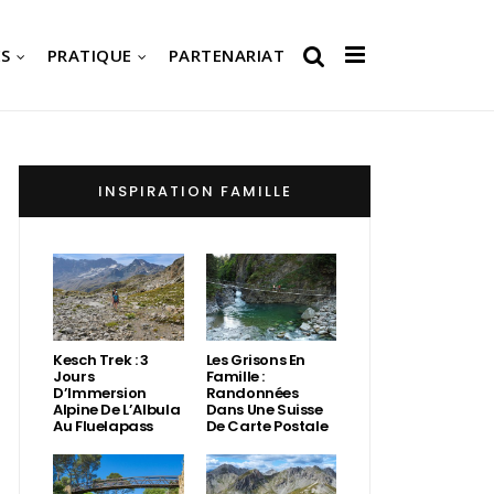
S
PRATIQUE
PARTENARIAT
INSPIRATION FAMILLE
Kesch Trek : 3
Les Grisons En
Jours
Famille :
D’Immersion
Randonnées
Alpine De L’Albula
Dans Une Suisse
Au Fluelapass
De Carte Postale