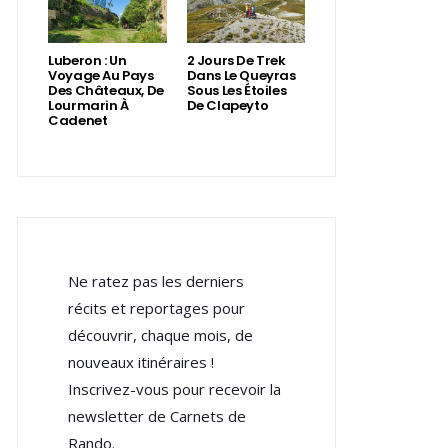
Luberon : Un
2 Jours De Trek
Voyage Au Pays
Dans Le Queyras
Des Châteaux, De
Sous Les Étoiles
Lourmarin À
De Clapeyto
Cadenet
Ne ratez pas les derniers
récits et reportages pour
découvrir, chaque mois, de
nouveaux itinéraires !
Inscrivez-vous pour recevoir la
newsletter de Carnets de
Rando.