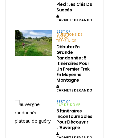
Pied : Les Clés Du
Succès
CARNETSDERANDO
BEST OF
QUESTIONS DE
RANDO
TREKS & GR
Débuter En
Grande
Randonnée : 5
Itinéraires Pour
Un Premier Trek
En Moyenne
Montagne
CARNETSDERANDO
BEST OF
PUY-DE-DÔME
5 Itinéraires
Incontournables
Pour Découvrir
L’Auvergne
CARNETSDERANDO