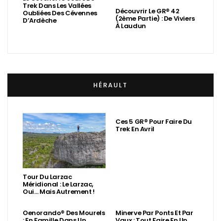
Trek Dans Les Vallées
Découvrir Le GR® 42
Oubliées Des Cévennes
(2ème Partie) : De Viviers
D’Ardèche
À Laudun
HÉRAULT
Ces 5 GR® Pour Faire Du
Trek En Avril
Tour Du Larzac
Méridional : Le Larzac,
Oui… Mais Autrement !
Oenorando® Des Mourels
Minerve Par Ponts Et Par
: En Famille Dans Un
Vaux : Tout Faire En Un