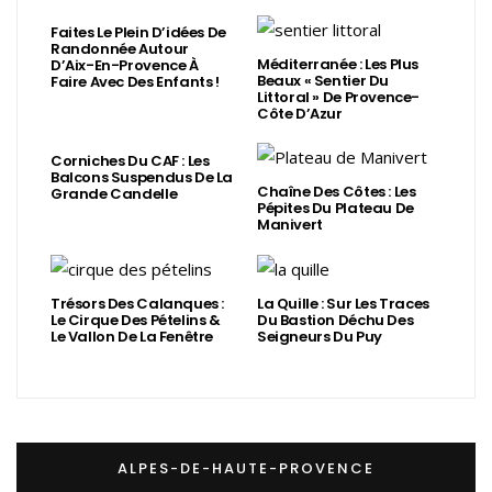
Faites Le Plein D’idées De
Randonnée Autour
Méditerranée : Les Plus
D’Aix-En-Provence À
Beaux « Sentier Du
Faire Avec Des Enfants !
Littoral » De Provence-
Côte D’Azur
Corniches Du CAF : Les
Balcons Suspendus De La
Chaîne Des Côtes : Les
Grande Candelle
Pépites Du Plateau De
Manivert
Trésors Des Calanques :
La Quille : Sur Les Traces
Le Cirque Des Pételins &
Du Bastion Déchu Des
Le Vallon De La Fenêtre
Seigneurs Du Puy
ALPES-DE-HAUTE-PROVENCE