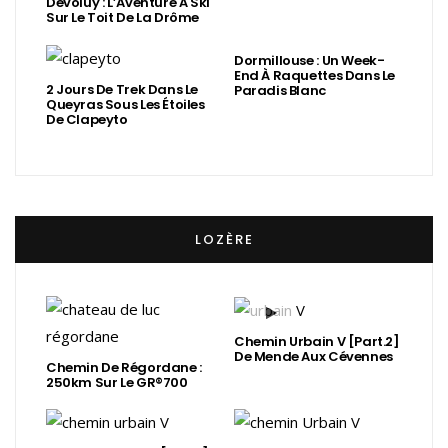
Dévoluy : L’Aventure À Ski
Sur Le Toit De La Drôme
Dormillouse : Un Week-
End À Raquettes Dans Le
2 Jours De Trek Dans Le
Paradis Blanc
Queyras Sous Les Étoiles
De Clapeyto
LOZÈRE
Chemin Urbain V [Part.2]
De Mende Aux Cévennes
Chemin De Régordane :
250km Sur Le GR®700