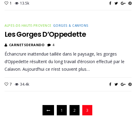
1
13.5k
ALPES-DE-HAUTE-PROVENCE
GORGES & CANYONS
Les Gorges D’Oppedette
CARNETSDERANDO
4
Échancrure inattendue taillée dans le paysage, les gorges
d’Oppedette résultent du long travail d’érosion effectué par le
Calavon. Aujourd’hui ce n’est souvent plus…
7
34.4k
1
2
3