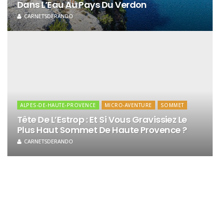
Dans L’Eau Au Pays Du Verdon
CARNETSDERANDO
ALPES-DE-HAUTE-PROVENCE
MICRO-AVENTURE
SOMMET
Tête De L’Estrop : Et Si Vous Gravissiez Le
Plus Haut Sommet De Haute Provence ?
CARNETSDERANDO