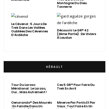
Montagne Du Dieu
Tonnerre
Le Cévenol : 5 Jours De
Trek Dans Les Vallées
Découvrir Le GR® 42
Oubliées Des Cévennes
(2ème Partie) : De Viviers
D’Ardèche
À Laudun
HÉRAULT
Tour Du Larzac
Ces 5 GR® Pour Faire Du
Méridional : Le Larzac,
Trek En Avril
Oui… Mais Autrement !
Oenorando® Des Mourels
Minerve Par Ponts Et Par
: En Famille Dans Un
Vaux : Tout Faire En Un