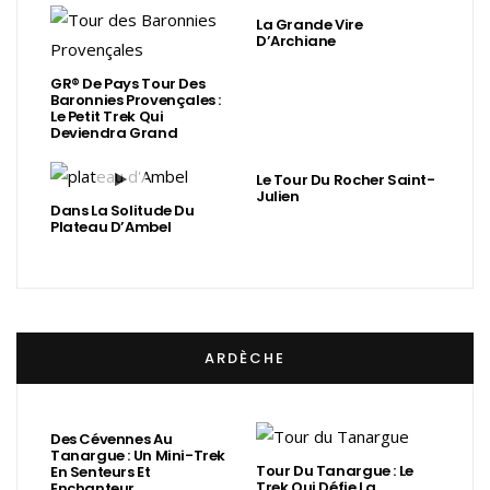
La Grande Vire
D’Archiane
GR® De Pays Tour Des
Baronnies Provençales :
Le Petit Trek Qui
Deviendra Grand
Le Tour Du Rocher Saint-
Julien
Dans La Solitude Du
Plateau D’Ambel
ARDÈCHE
Des Cévennes Au
Tanargue : Un Mini-Trek
Tour Du Tanargue : Le
En Senteurs Et
Trek Qui Défie La
Enchanteur