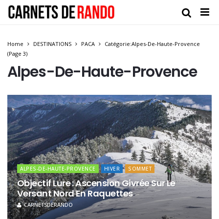
Home
DESTINATIONS
PACA
Catégorie:Alpes-De-Haute-Provence
(Page 3)
Alpes-De-Haute-Provence
ALPES-DE-HAUTE-PROVENCE
HIVER
SOMMET
Objectif Lure : Ascension Givrée Sur Le
Versant Nord En Raquettes
CARNETSDERANDO