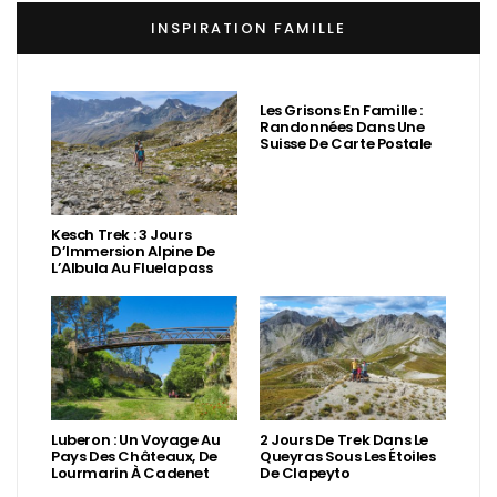
INSPIRATION FAMILLE
Les Grisons En Famille :
Randonnées Dans Une
Suisse De Carte Postale
Kesch Trek : 3 Jours
D’Immersion Alpine De
L’Albula Au Fluelapass
Luberon : Un Voyage Au
2 Jours De Trek Dans Le
Pays Des Châteaux, De
Queyras Sous Les Étoiles
Lourmarin À Cadenet
De Clapeyto