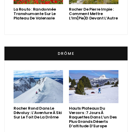
La Routo : Randonnée
Rocher De Pierre Impie :
Transhumante Sur Le
Comment Mettre
Plateau De Valensole
L’Im(Pie)d Devant L’Autre
DRÔME
Rocher Rond Dans Le
Hauts Plateaux Du
Dévoluy : L’Aventure À Ski
Vercors : 7 Jours À
Sur Le Toit De La Drôme
Raquettes Dans L’un Des
Plus Grands Déserts
D’altitude D’Europe