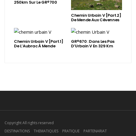
250km Sur Le GR®700
Chemin Urbain V [Part.2]
De Mende Aux Cévennes
Chemin Urbain V [Part.1]
GR®670 : Dans Les Pas
De L’Aubrac À Mende
D’Urbain V En 329 Km
Copyright All rights reserved
DESTINATIONS
THEMATIQUES
PRATIQUE
PARTENARIAT