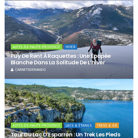
ALPES-DE-HAUTE-PROVENCE
HIVER
Puy De Rent À Raquettes : Une Épopée
Blanche Dans La Solitude De L’hiver
CARNETSDERANDO
ALPES-DE-HAUTE-PROVENCE
LACS & ÉTANGS
TREKS & GR
Tour Du Lac D’Esparron : Un Trek Les Pieds