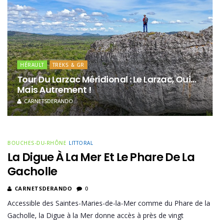
HÉRAULT
TREKS & GR
Tour Du Larzac Méridional : Le Larzac, Oui…
Mais Autrement !
CARNETSDERANDO
BOUCHES-DU-RHÔNE
LITTORAL
La Digue À La Mer Et Le Phare De La
Gacholle
CARNETSDERANDO
0
Accessible des Saintes-Maries-de-la-Mer comme du Phare de la
Gacholle, la Digue à la Mer donne accès à près de vingt