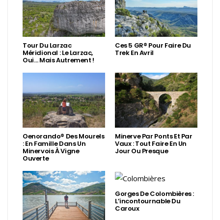
Tour Du Larzac
Ces 5 GR® Pour Faire Du
Méridional : Le Larzac,
Trek En Avril
Oui… Mais Autrement !
Oenorando® Des Mourels
Minerve Par Ponts Et Par
: En Famille Dans Un
Vaux : Tout Faire En Un
Minervois À Vigne
Jour Ou Presque
Ouverte
Gorges De Colombières :
L’incontournable Du
Caroux