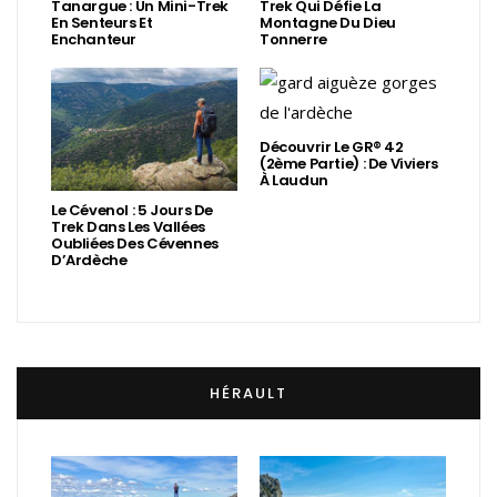
Tanargue : Un Mini-Trek
Trek Qui Défie La
En Senteurs Et
Montagne Du Dieu
Enchanteur
Tonnerre
Découvrir Le GR® 42
(2ème Partie) : De Viviers
À Laudun
Le Cévenol : 5 Jours De
Trek Dans Les Vallées
Oubliées Des Cévennes
D’Ardèche
HÉRAULT