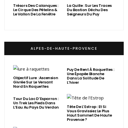
Trésors Des Calanques :
La Quille : Sur Les Traces
Le Cirque Des Pételins &
Du Bastion Déchu Des
Le Vallon De La Fenêtre
Seigneurs Du Puy
ALPES-DE-HAUTE-PROVENCE
Puy De Rent À Raquettes :
Une Épopée Blanche
Objectif Lure : Ascension
Dans La Solitude De
Givrée Sur Le Versant
L’hiver
Nord En Raquettes
Tour Du Lac D’Esparron :
Un Trek Les Pieds Dans
Tête De L’Estrop : Et Si
L’Eau Au Pays Du Verdon
Vous Gravissiez Le Plus
Haut Sommet De Haute
Provence ?