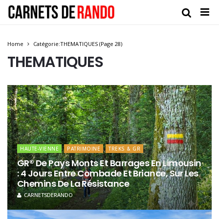
Home
Catégorie:THEMATIQUES
(Page 28)
THEMATIQUES
HAUTE-VIENNE
PATRIMOINE
TREKS & GR
GR® De Pays Monts Et Barrages En Limousin
: 4 Jours Entre Combade Et Briance, Sur Les
Chemins De La Résistance
CARNETSDERANDO