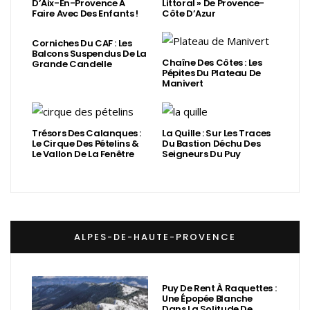
D’Aix-En-Provence À
Littoral » De Provence-
Faire Avec Des Enfants !
Côte D’Azur
Corniches Du CAF : Les
Balcons Suspendus De La
Chaîne Des Côtes : Les
Grande Candelle
Pépites Du Plateau De
Manivert
Trésors Des Calanques :
La Quille : Sur Les Traces
Le Cirque Des Pételins &
Du Bastion Déchu Des
Le Vallon De La Fenêtre
Seigneurs Du Puy
ALPES-DE-HAUTE-PROVENCE
Puy De Rent À Raquettes :
Une Épopée Blanche
Dans La Solitude De