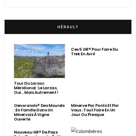
HÉRAULT
Ces 5 GR® Pour Faire Du
Trek En Avril
Tour Du Larzac
Méridional : Le Larzac,
Oui… Mais Autrement !
Oenorando® Des Mourels
Minerve Par Ponts Et Par
: En Famille Dans Un
Vaux : Tout Faire En Un
Minervois À Vigne
Jour Ou Presque
Ouverte
Nouveau GR® De Pays