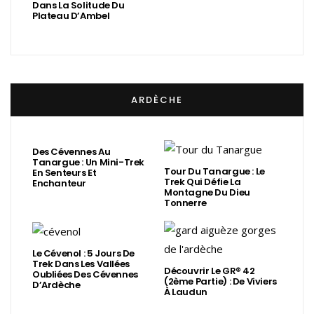
Dans La Solitude Du
Plateau D’Ambel
ARDÈCHE
Des Cévennes Au
Tanargue : Un Mini-Trek
Tour Du Tanargue : Le
En Senteurs Et
Trek Qui Défie La
Enchanteur
Montagne Du Dieu
Tonnerre
Le Cévenol : 5 Jours De
Trek Dans Les Vallées
Découvrir Le GR® 42
Oubliées Des Cévennes
(2ème Partie) : De Viviers
D’Ardèche
À Laudun