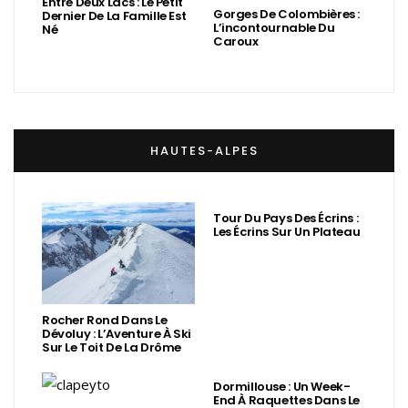
Entre Deux Lacs : Le Petit
Gorges De Colombières :
Dernier De La Famille Est
L’incontournable Du
Né
Caroux
HAUTES-ALPES
Tour Du Pays Des Écrins :
Les Écrins Sur Un Plateau
Rocher Rond Dans Le
Dévoluy : L’Aventure À Ski
Sur Le Toit De La Drôme
Dormillouse : Un Week-
End À Raquettes Dans Le