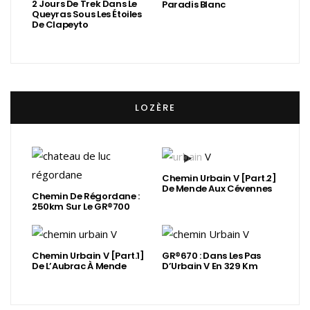
2 Jours De Trek Dans Le
Paradis Blanc
Queyras Sous Les Étoiles
De Clapeyto
LOZÈRE
Chemin Urbain V [Part.2]
De Mende Aux Cévennes
Chemin De Régordane :
250km Sur Le GR®700
Chemin Urbain V [Part.1]
GR®670 : Dans Les Pas
De L’Aubrac À Mende
D’Urbain V En 329 Km