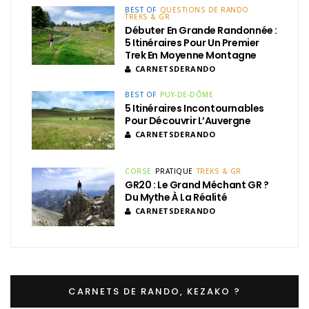
BEST OF
QUESTIONS DE RANDO
TREKS & GR
Débuter En Grande Randonnée :
5 Itinéraires Pour Un Premier
Trek En Moyenne Montagne
CARNETSDERANDO
BEST OF
PUY-DE-DÔME
5 Itinéraires Incontournables
Pour Découvrir L’Auvergne
CARNETSDERANDO
CORSE
PRATIQUE
TREKS & GR
GR20 : Le Grand Méchant GR ?
Du Mythe À La Réalité
CARNETSDERANDO
CARNETS DE RANDO, KEZAKO ?