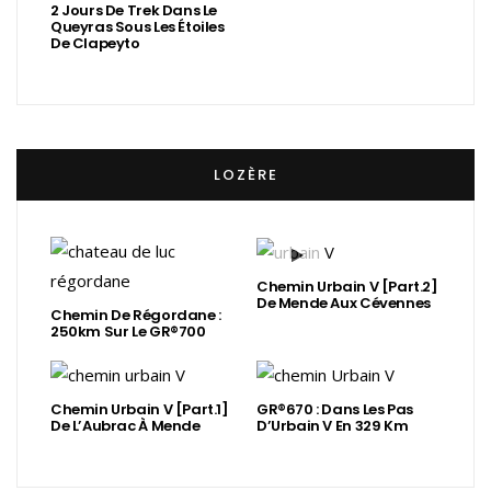
2 Jours De Trek Dans Le
Queyras Sous Les Étoiles
De Clapeyto
LOZÈRE
Chemin Urbain V [Part.2]
De Mende Aux Cévennes
Chemin De Régordane :
250km Sur Le GR®700
Chemin Urbain V [Part.1]
GR®670 : Dans Les Pas
De L’Aubrac À Mende
D’Urbain V En 329 Km