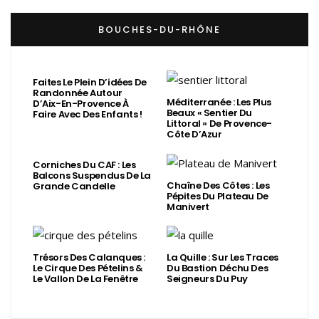
BOUCHES-DU-RHÔNE
Faites Le Plein D’idées De
Randonnée Autour
Méditerranée : Les Plus
D’Aix-En-Provence À
Beaux « Sentier Du
Faire Avec Des Enfants !
Littoral » De Provence-
Côte D’Azur
Corniches Du CAF : Les
Balcons Suspendus De La
Chaîne Des Côtes : Les
Grande Candelle
Pépites Du Plateau De
Manivert
Trésors Des Calanques :
La Quille : Sur Les Traces
Le Cirque Des Pételins &
Du Bastion Déchu Des
Le Vallon De La Fenêtre
Seigneurs Du Puy