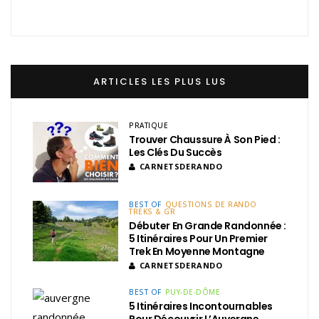
ARTICLES LES PLUS LUS
PRATIQUE
Trouver Chaussure À Son Pied :
Les Clés Du Succès
CARNETSDERANDO
BEST OF
QUESTIONS DE RANDO
TREKS & GR
Débuter En Grande Randonnée :
5 Itinéraires Pour Un Premier
Trek En Moyenne Montagne
CARNETSDERANDO
BEST OF
PUY-DE-DÔME
5 Itinéraires Incontournables
Pour Découvrir L’Auvergne