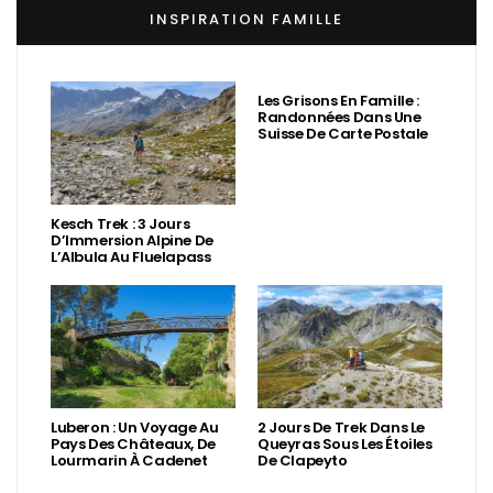
INSPIRATION FAMILLE
Les Grisons En Famille :
Randonnées Dans Une
Suisse De Carte Postale
Kesch Trek : 3 Jours
D’Immersion Alpine De
L’Albula Au Fluelapass
Luberon : Un Voyage Au
2 Jours De Trek Dans Le
Pays Des Châteaux, De
Queyras Sous Les Étoiles
Lourmarin À Cadenet
De Clapeyto