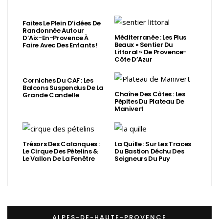
Faites Le Plein D’idées De
Randonnée Autour
Méditerranée : Les Plus
D’Aix-En-Provence À
Beaux « Sentier Du
Faire Avec Des Enfants !
Littoral » De Provence-
Côte D’Azur
Corniches Du CAF : Les
Balcons Suspendus De La
Chaîne Des Côtes : Les
Grande Candelle
Pépites Du Plateau De
Manivert
Trésors Des Calanques :
La Quille : Sur Les Traces
Le Cirque Des Pételins &
Du Bastion Déchu Des
Le Vallon De La Fenêtre
Seigneurs Du Puy
ALPES-DE-HAUTE-PROVENCE