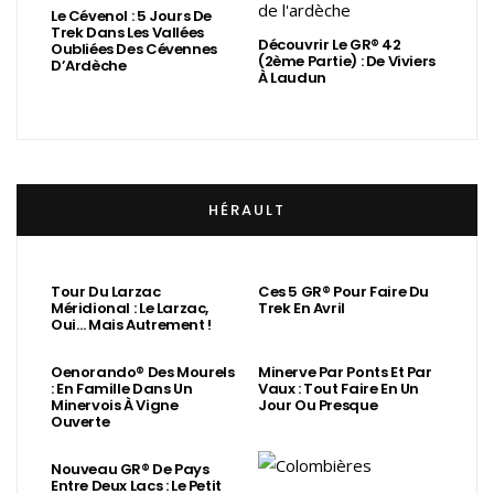
Le Cévenol : 5 Jours De
Trek Dans Les Vallées
Découvrir Le GR® 42
Oubliées Des Cévennes
(2ème Partie) : De Viviers
D’Ardèche
À Laudun
HÉRAULT
Tour Du Larzac
Ces 5 GR® Pour Faire Du
Méridional : Le Larzac,
Trek En Avril
Oui… Mais Autrement !
Oenorando® Des Mourels
Minerve Par Ponts Et Par
: En Famille Dans Un
Vaux : Tout Faire En Un
Minervois À Vigne
Jour Ou Presque
Ouverte
Nouveau GR® De Pays
Entre Deux Lacs : Le Petit