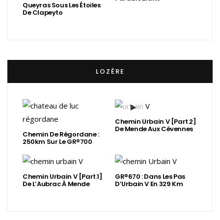
Queyras Sous Les Étoiles
De Clapeyto
LOZÈRE
Chemin Urbain V [Part.2]
De Mende Aux Cévennes
Chemin De Régordane :
250km Sur Le GR®700
Chemin Urbain V [Part.1]
GR®670 : Dans Les Pas
De L’Aubrac À Mende
D’Urbain V En 329 Km