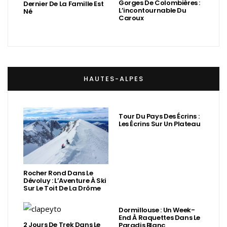
Gorges De Colombières :
Dernier De La Famille Est
L’incontournable Du
Né
Caroux
HAUTES-ALPES
Tour Du Pays Des Écrins :
Les Écrins Sur Un Plateau
Rocher Rond Dans Le
Dévoluy : L’Aventure À Ski
Sur Le Toit De La Drôme
Dormillouse : Un Week-
End À Raquettes Dans Le
2 Jours De Trek Dans Le
Paradis Blanc