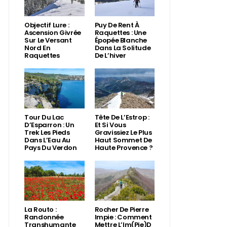
Objectif Lure :
Puy De Rent À
Ascension Givrée
Raquettes : Une
Sur Le Versant
Épopée Blanche
Nord En
Dans La Solitude
Raquettes
De L’hiver
Tour Du Lac
Tête De L’Estrop :
D’Esparron : Un
Et Si Vous
Trek Les Pieds
Gravissiez Le Plus
Dans L’Eau Au
Haut Sommet De
Pays Du Verdon
Haute Provence ?
La Routo :
Rocher De Pierre
Randonnée
Impie : Comment
Transhumante
Mettre L’Im(Pie)d