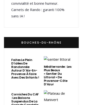
convivialité et bonne humeur.
Carnets de Rando : garanti 100%
sans IA !
BOUCHES-DU-RHÔNE
Faites Le Plein
D’idées De
Méditerranée : Les
Randonnée
Plus Beaux
Autour D’Aix-En-
« Sentier Du
Provence À Faire
Littoral » De
Avec Des Enfants !
Provence-Côte
D’Azur
Corniches Du CAF
: Les Balcons
Suspendus De La
Grande Candelle