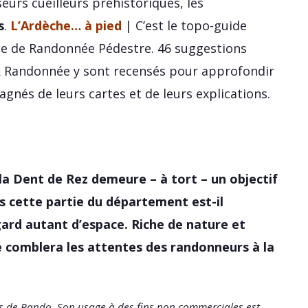
urs cueilleurs préhistoriques, les
s
.
L’Ardèche… à pied
| C’est le topo-guide
aise de Randonnée Pédestre. 46 suggestions
 Randonnée y sont recensés pour approfondir
gnés de leurs cartes et de leurs explications.
la Dent de Rez demeure – à tort – un objectif
s cette partie du département est-il
ard autant d’espace. Riche de nature et
e comblera les attentes des randonneurs à la
ts de Rando. Son usage à des fins non commerciales est