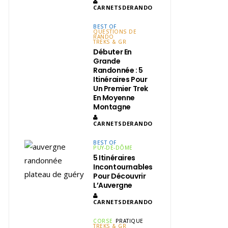
CARNETSDERANDO
BEST OF
QUESTIONS DE
RANDO
TREKS & GR
Débuter En
Grande
Randonnée : 5
Itinéraires Pour
Un Premier Trek
En Moyenne
Montagne
CARNETSDERANDO
BEST OF
PUY-DE-DÔME
5 Itinéraires
Incontournables
Pour Découvrir
L’Auvergne
CARNETSDERANDO
CORSE
PRATIQUE
TREKS & GR