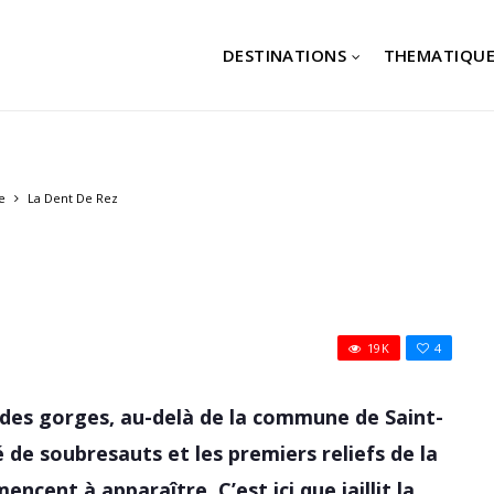
DESTINATIONS
THEMATIQUE
e
La Dent De Rez
19K
4
 des gorges, au-delà de la commune de Saint-
 de soubresauts et les premiers reliefs de la
nt à apparaître. C’est ici que jaillit la