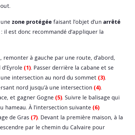
bout.
t une
zone protégée
faisant l’objet d’un
arrêté
: il est donc recommandé d’appliquer la
t, remonter à gauche par une route, d’abord,
 d’Eyrole
(1)
. Passer derrière la cabane et se
r une intersection au nord du sommet
(3)
.
ersant nord jusqu’à une intersection
(4)
.
 face, et gagner Gogne
(5)
. Suivre le balisage qui
du hameau. À l’intersection suivante
(6)
llage de Gras
(7)
. Devant la première maison, à la
 descendre par le chemin du Calvaire pour