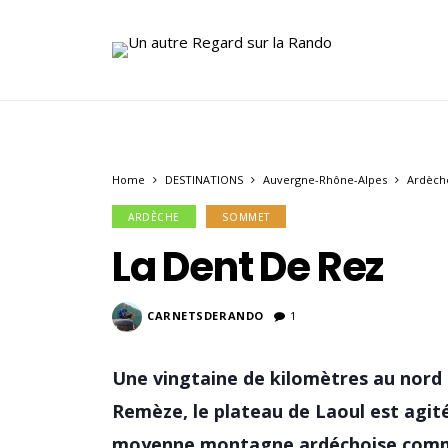
Home
DESTINATIONS
Auvergne-Rhône-Alpes
Ardèch
ARDÈCHE
SOMMET
La Dent De Rez
CARNETSDERANDO
1
Une vingtaine de kilomètres au nord
Remèze, le plateau de Laoul est agité
moyenne montagne ardéchoise commence