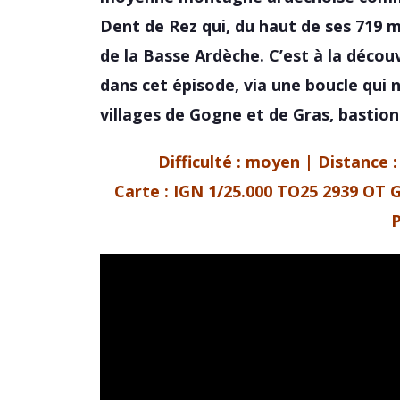
Dent de Rez qui, du haut de ses 719 m
de la Basse Ardèche. C’est à la découv
dans cet épisode, via une boucle qui 
villages de Gogne et de Gras, bastion
Difficulté : moyen | Distance 
Carte :
IGN 1/25.000 TO25 2939 OT G
P