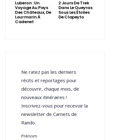
Luberon : Un
2 Jours De Trek
Voyage Au Pays
Dans Le Queyras
Des Châteaux, De
Sous Les Étoiles
Lourmarin À
De Clapeyto
Cadenet
Ne ratez pas les derniers
récits et reportages pour
découvrir, chaque mois, de
nouveaux itinéraires !
Inscrivez-vous pour recevoir la
newsletter de Carnets de
Rando.
Prénom