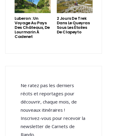
Luberon : Un
2 Jours De Trek
Voyage Au Pays
Dans Le Queyras
Des Châteaux, De
Sous Les Étoiles
Lourmarin À
De Clapeyto
Cadenet
Ne ratez pas les derniers
récits et reportages pour
découvrir, chaque mois, de
nouveaux itinéraires !
Inscrivez-vous pour recevoir la
newsletter de Carnets de
Rando.