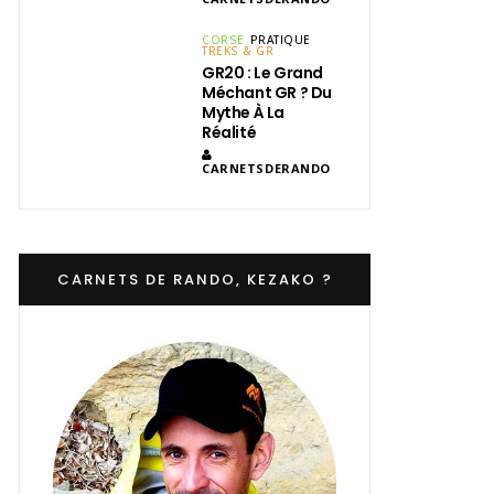
CORSE
PRATIQUE
TREKS & GR
GR20 : Le Grand
Méchant GR ? Du
Mythe À La
Réalité
CARNETSDERANDO
CARNETS DE RANDO, KEZAKO ?