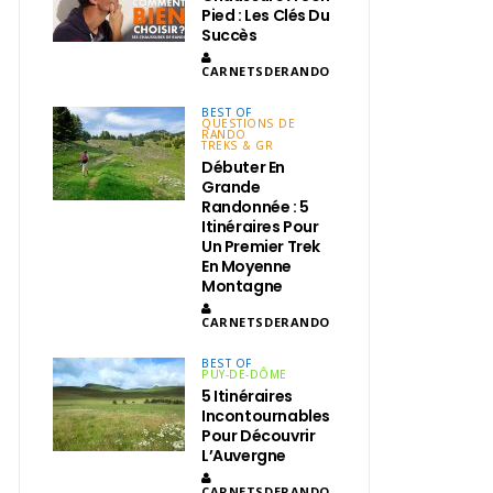
Pied : Les Clés Du
Succès
CARNETSDERANDO
BEST OF
QUESTIONS DE
RANDO
TREKS & GR
Débuter En
Grande
Randonnée : 5
Itinéraires Pour
Un Premier Trek
En Moyenne
Montagne
CARNETSDERANDO
BEST OF
PUY-DE-DÔME
5 Itinéraires
Incontournables
Pour Découvrir
L’Auvergne
CARNETSDERANDO