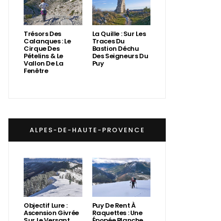
Trésors Des
La Quille : Sur Les
Calanques : Le
Traces Du
Cirque Des
Bastion Déchu
Pételins & Le
Des Seigneurs Du
Vallon De La
Puy
Fenêtre
ALPES-DE-HAUTE-PROVENCE
Objectif Lure :
Puy De Rent À
Ascension Givrée
Raquettes : Une
Sur Le Versant
Épopée Blanche