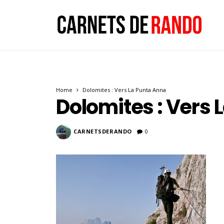
Home
Dolomites : Vers La Punta Anna
Dolomites : Vers 
CARNETSDERANDO
0