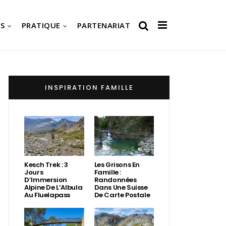
S
PRATIQUE
PARTENARIAT
INSPIRATION FAMILLE
Kesch Trek : 3
Les Grisons En
Jours
Famille :
D’Immersion
Randonnées
Alpine De L’Albula
Dans Une Suisse
Au Fluelapass
De Carte Postale