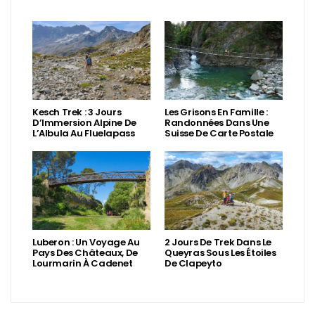
Kesch Trek : 3 Jours
Les Grisons En Famille :
D’Immersion Alpine De
Randonnées Dans Une
L’Albula Au Fluelapass
Suisse De Carte Postale
Luberon : Un Voyage Au
2 Jours De Trek Dans Le
Pays Des Châteaux, De
Queyras Sous Les Étoiles
Lourmarin À Cadenet
De Clapeyto