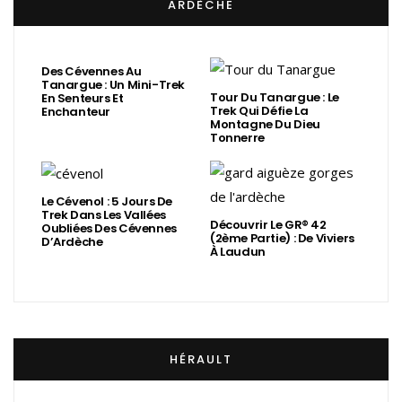
ARDÈCHE
Des Cévennes Au
Tanargue : Un Mini-Trek
Tour Du Tanargue : Le
En Senteurs Et
Trek Qui Défie La
Enchanteur
Montagne Du Dieu
Tonnerre
Le Cévenol : 5 Jours De
Trek Dans Les Vallées
Découvrir Le GR® 42
Oubliées Des Cévennes
(2ème Partie) : De Viviers
D’Ardèche
À Laudun
HÉRAULT