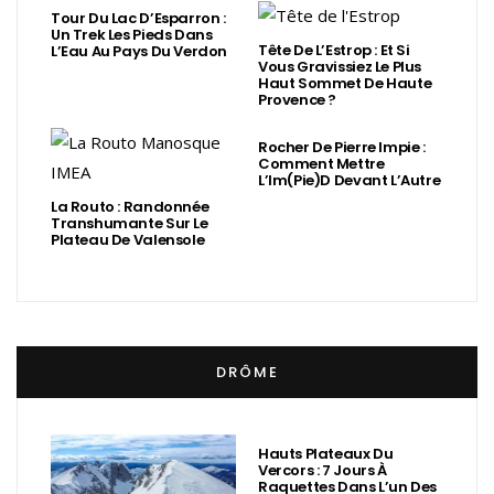
Tour Du Lac D’Esparron :
Un Trek Les Pieds Dans
Tête De L’Estrop : Et Si
L’Eau Au Pays Du Verdon
Vous Gravissiez Le Plus
Haut Sommet De Haute
Provence ?
Rocher De Pierre Impie :
Comment Mettre
L’Im(Pie)d Devant L’Autre
La Routo : Randonnée
Transhumante Sur Le
Plateau De Valensole
DRÔME
Hauts Plateaux Du
Vercors : 7 Jours À
Raquettes Dans L’un Des