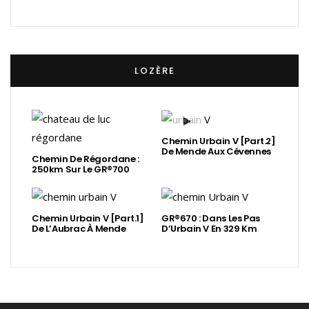
LOZÈRE
Chemin Urbain V [Part.2]
De Mende Aux Cévennes
Chemin De Régordane :
250km Sur Le GR®700
Chemin Urbain V [Part.1]
GR®670 : Dans Les Pas
De L’Aubrac À Mende
D’Urbain V En 329 Km