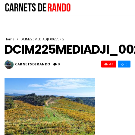
Home
DCIM225MEDIADJI_0027.JPG
DCIM225MEDIADJI_00
CARNETSDERANDO
0
47
0