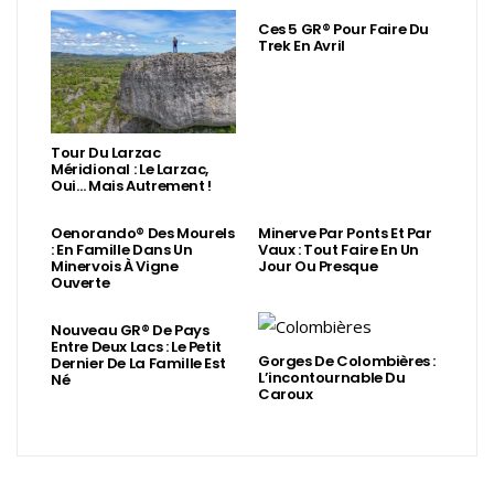
Ces 5 GR® Pour Faire Du
Trek En Avril
Tour Du Larzac
Méridional : Le Larzac,
Oui… Mais Autrement !
Oenorando® Des Mourels
Minerve Par Ponts Et Par
: En Famille Dans Un
Vaux : Tout Faire En Un
Minervois À Vigne
Jour Ou Presque
Ouverte
Nouveau GR® De Pays
Entre Deux Lacs : Le Petit
Gorges De Colombières :
Dernier De La Famille Est
L’incontournable Du
Né
Caroux