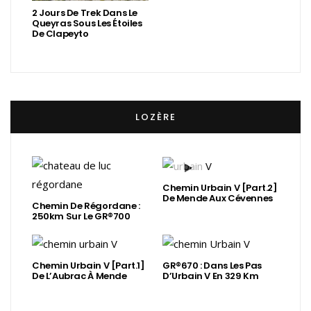
2 Jours De Trek Dans Le
Queyras Sous Les Étoiles
De Clapeyto
LOZÈRE
Chemin Urbain V [Part.2]
De Mende Aux Cévennes
Chemin De Régordane :
250km Sur Le GR®700
Chemin Urbain V [Part.1]
GR®670 : Dans Les Pas
De L’Aubrac À Mende
D’Urbain V En 329 Km