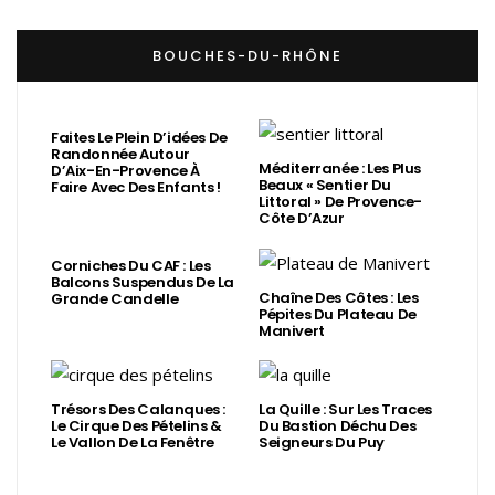
BOUCHES-DU-RHÔNE
Faites Le Plein D’idées De
Randonnée Autour
Méditerranée : Les Plus
D’Aix-En-Provence À
Beaux « Sentier Du
Faire Avec Des Enfants !
Littoral » De Provence-
Côte D’Azur
Corniches Du CAF : Les
Balcons Suspendus De La
Chaîne Des Côtes : Les
Grande Candelle
Pépites Du Plateau De
Manivert
Trésors Des Calanques :
La Quille : Sur Les Traces
Le Cirque Des Pételins &
Du Bastion Déchu Des
Le Vallon De La Fenêtre
Seigneurs Du Puy