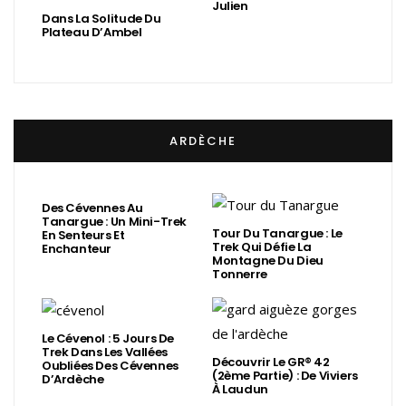
Julien
Dans La Solitude Du
Plateau D’Ambel
ARDÈCHE
Des Cévennes Au
Tanargue : Un Mini-Trek
Tour Du Tanargue : Le
En Senteurs Et
Trek Qui Défie La
Enchanteur
Montagne Du Dieu
Tonnerre
Le Cévenol : 5 Jours De
Trek Dans Les Vallées
Découvrir Le GR® 42
Oubliées Des Cévennes
(2ème Partie) : De Viviers
D’Ardèche
À Laudun