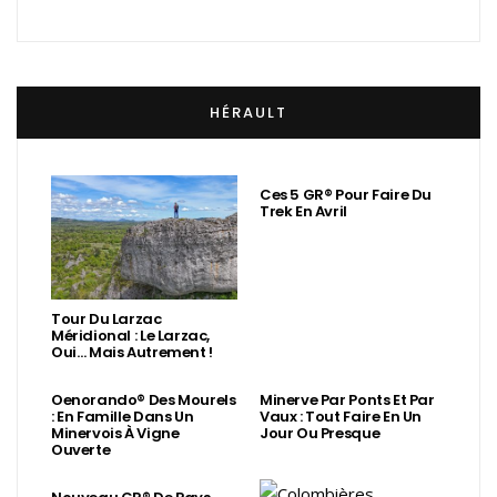
HÉRAULT
Ces 5 GR® Pour Faire Du
Trek En Avril
Tour Du Larzac
Méridional : Le Larzac,
Oui… Mais Autrement !
Oenorando® Des Mourels
Minerve Par Ponts Et Par
: En Famille Dans Un
Vaux : Tout Faire En Un
Minervois À Vigne
Jour Ou Presque
Ouverte