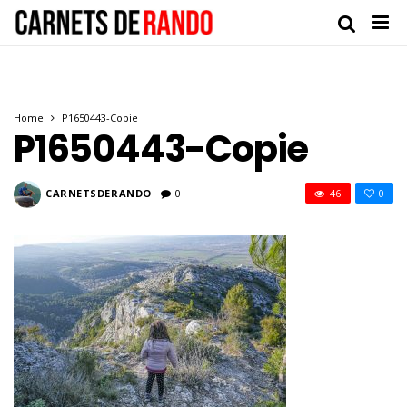
Home
P1650443-Copie
P1650443-Copie
CARNETSDERANDO
0
46
0