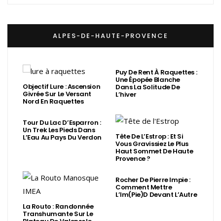
ALPES-DE-HAUTE-PROVENCE
Puy De Rent À Raquettes :
Une Épopée Blanche
Objectif Lure : Ascension
Dans La Solitude De
Givrée Sur Le Versant
L’hiver
Nord En Raquettes
Tour Du Lac D’Esparron :
Un Trek Les Pieds Dans
Tête De L’Estrop : Et Si
L’Eau Au Pays Du Verdon
Vous Gravissiez Le Plus
Haut Sommet De Haute
Provence ?
Rocher De Pierre Impie :
Comment Mettre
L’Im(Pie)d Devant L’Autre
La Routo : Randonnée
Transhumante Sur Le