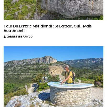
Tour Du Larzac Méridional : Le Larzac, Oui… Mais
Autrement !
CARNETSDERANDO