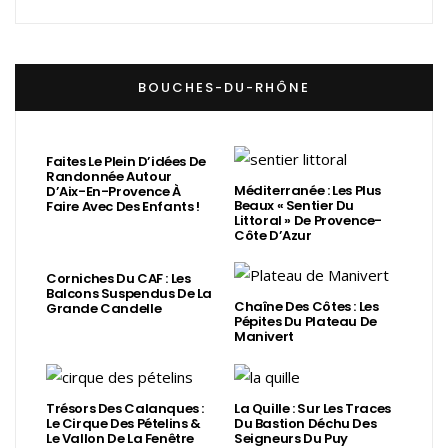
BOUCHES-DU-RHÔNE
Faites Le Plein D’idées De
Randonnée Autour
Méditerranée : Les Plus
D’Aix-En-Provence À
Beaux « Sentier Du
Faire Avec Des Enfants !
Littoral » De Provence-
Côte D’Azur
Corniches Du CAF : Les
Balcons Suspendus De La
Chaîne Des Côtes : Les
Grande Candelle
Pépites Du Plateau De
Manivert
Trésors Des Calanques :
La Quille : Sur Les Traces
Le Cirque Des Pételins &
Du Bastion Déchu Des
Le Vallon De La Fenêtre
Seigneurs Du Puy