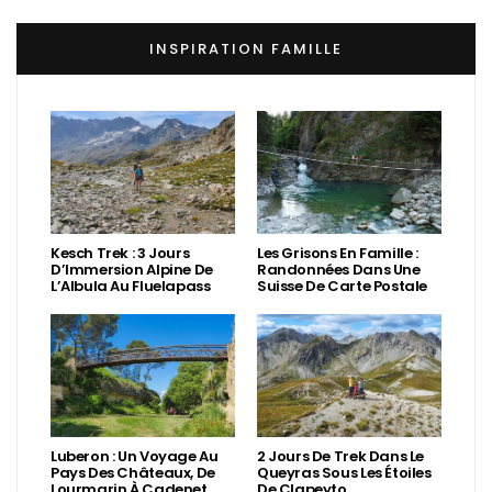
INSPIRATION FAMILLE
Kesch Trek : 3 Jours
Les Grisons En Famille :
D’Immersion Alpine De
Randonnées Dans Une
L’Albula Au Fluelapass
Suisse De Carte Postale
Luberon : Un Voyage Au
2 Jours De Trek Dans Le
Pays Des Châteaux, De
Queyras Sous Les Étoiles
Lourmarin À Cadenet
De Clapeyto