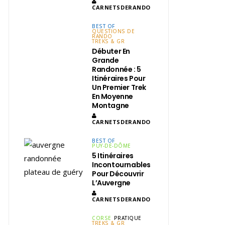
CARNETSDERANDO
BEST OF
QUESTIONS DE
RANDO
TREKS & GR
Débuter En
Grande
Randonnée : 5
Itinéraires Pour
Un Premier Trek
En Moyenne
Montagne
CARNETSDERANDO
BEST OF
PUY-DE-DÔME
5 Itinéraires
Incontournables
Pour Découvrir
L’Auvergne
CARNETSDERANDO
CORSE
PRATIQUE
TREKS & GR