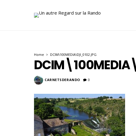
Home
DCIM\100MEDIA\DJI_0102.JPG
DCIM\100MEDIA\
CARNETSDERANDO
0