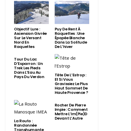
Objectif Lure :
Puy De Rent À
Ascension Givrée
Raquettes : Une
Sur Le Versant
Épopée Blanche
Nord En
Dans La Solitude
Raquettes
De L’hiver
Tour Du Lac
D’Esparron : Un
Trek Les Pieds
Dans L’Eau Au
Tête De L’Estrop :
Pays Du Verdon
Et Si Vous
Gravissiez Le Plus
Haut Sommet De
Haute Provence ?
Rocher De Pierre
Impie : Comment
Mettre L’Im(Pie)d
Devant L’Autre
La Routo :
Randonnée
Transhumante