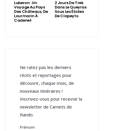
Luberon : Un
2 Jours De Trek
Voyage Au Pays
Dans Le Queyras
Des Châteaux, De
Sous Les Étoiles
Lourmarin À
De Clapeyto
Cadenet
Ne ratez pas les derniers
récits et reportages pour
découvrir, chaque mois, de
nouveaux itinéraires !
Inscrivez-vous pour recevoir la
newsletter de Carnets de
Rando.
Prénom