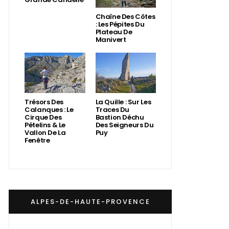
Chaîne Des Côtes
: Les Pépites Du
Plateau De
Manivert
Trésors Des
La Quille : Sur Les
Calanques : Le
Traces Du
Cirque Des
Bastion Déchu
Pételins & Le
Des Seigneurs Du
Vallon De La
Puy
Fenêtre
ALPES-DE-HAUTE-PROVENCE