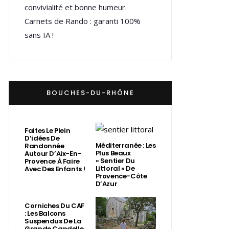
convivialité et bonne humeur.
Carnets de Rando : garanti 100%
sans IA !
BOUCHES-DU-RHÔNE
Faites Le Plein
D’idées De
Méditerranée : Les
Randonnée
Plus Beaux
Autour D’Aix-En-
« Sentier Du
Provence À Faire
Littoral » De
Avec Des Enfants !
Provence-Côte
D’Azur
Corniches Du CAF
: Les Balcons
Suspendus De La
Grande Candelle