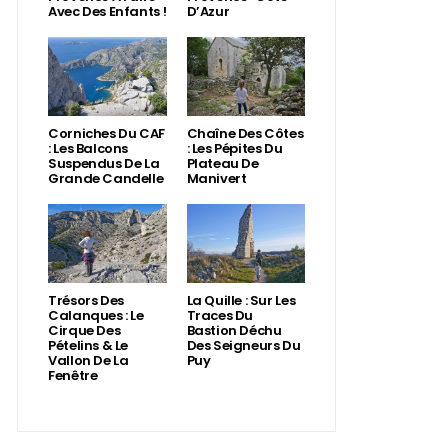
Avec Des Enfants !
D’Azur
Corniches Du CAF
Chaîne Des Côtes
: Les Balcons
: Les Pépites Du
Suspendus De La
Plateau De
Grande Candelle
Manivert
Trésors Des
La Quille : Sur Les
Calanques : Le
Traces Du
Cirque Des
Bastion Déchu
Pételins & Le
Des Seigneurs Du
Vallon De La
Puy
Fenêtre