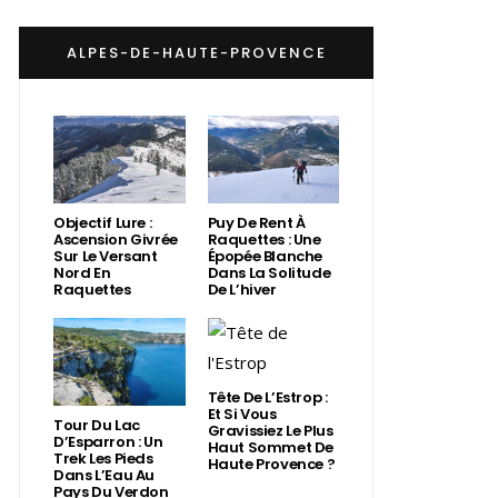
ALPES-DE-HAUTE-PROVENCE
Objectif Lure :
Puy De Rent À
Ascension Givrée
Raquettes : Une
Sur Le Versant
Épopée Blanche
Nord En
Dans La Solitude
Raquettes
De L’hiver
Tête De L’Estrop :
Et Si Vous
Tour Du Lac
Gravissiez Le Plus
D’Esparron : Un
Haut Sommet De
Trek Les Pieds
Haute Provence ?
Dans L’Eau Au
Pays Du Verdon