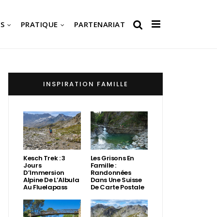
S
PRATIQUE
PARTENARIAT
INSPIRATION FAMILLE
Kesch Trek : 3
Les Grisons En
Jours
Famille :
D’Immersion
Randonnées
Alpine De L’Albula
Dans Une Suisse
Au Fluelapass
De Carte Postale