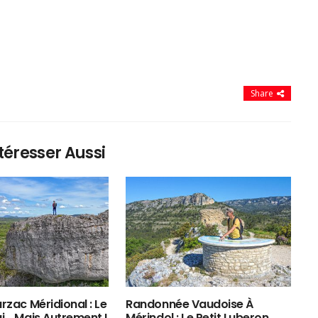
Share
téresser Aussi
rzac Méridional : Le
Randonnée Vaudoise À
ui… Mais Autrement !
Mérindol : Le Petit Luberon