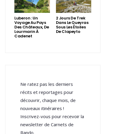
Luberon : Un
2 Jours De Trek
Voyage Au Pays
Dans Le Queyras
Des Châteaux, De
Sous Les Étoiles
Lourmarin À
De Clapeyto
Cadenet
Ne ratez pas les derniers
récits et reportages pour
découvrir, chaque mois, de
nouveaux itinéraires !
Inscrivez-vous pour recevoir la
newsletter de Carnets de
Rando.