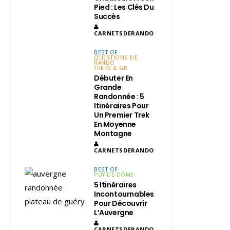
Pied : Les Clés Du
Succès
CARNETSDERANDO
BEST OF
QUESTIONS DE
RANDO
TREKS & GR
Débuter En
Grande
Randonnée : 5
Itinéraires Pour
Un Premier Trek
En Moyenne
Montagne
CARNETSDERANDO
BEST OF
PUY-DE-DÔME
5 Itinéraires
Incontournables
Pour Découvrir
L’Auvergne
CARNETSDERANDO