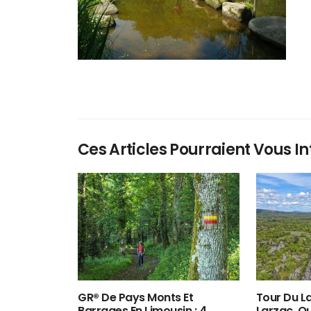
Ces Articles Pourraient Vous In
GR® De Pays Monts Et
Tour Du La
Barrages En Limousin : 4
Larzac, O