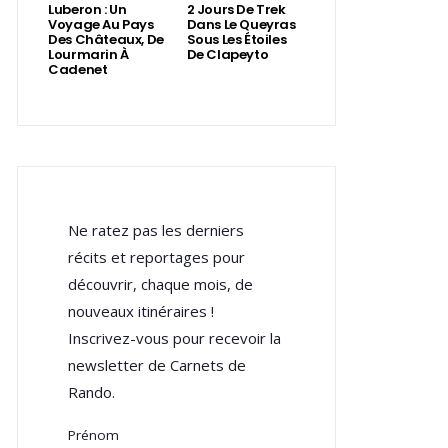
Luberon : Un
2 Jours De Trek
Voyage Au Pays
Dans Le Queyras
Des Châteaux, De
Sous Les Étoiles
Lourmarin À
De Clapeyto
Cadenet
Ne ratez pas les derniers
récits et reportages pour
découvrir, chaque mois, de
nouveaux itinéraires !
Inscrivez-vous pour recevoir la
newsletter de Carnets de
Rando.
Prénom