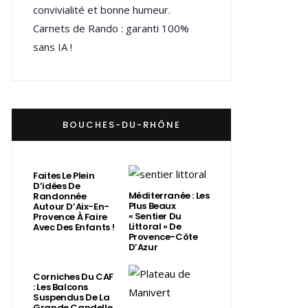
convivialité et bonne humeur.
Carnets de Rando : garanti 100%
sans IA !
BOUCHES-DU-RHÔNE
Faites Le Plein
D’idées De
Méditerranée : Les
Randonnée
Plus Beaux
Autour D’Aix-En-
« Sentier Du
Provence À Faire
Littoral » De
Avec Des Enfants !
Provence-Côte
D’Azur
Corniches Du CAF
: Les Balcons
Suspendus De La
Grande Candelle