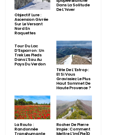
Épopée Blanche
Dans La Solitude
De L’hiver
Objectif Lure :
Ascension Givrée
Sur Le Versant
Nord En
Raquettes
Tour Du Lac
D’Esparron : Un
Trek Les Pieds
Dans L’Eau Au
Pays Du Verdon
Tête De L’Estrop :
Et Si Vous
Gravissiez Le Plus
Haut Sommet De
Haute Provence ?
La Routo :
Rocher De Pierre
Randonnée
Impie : Comment
Transhumante
Mettre L’Im(Pie)d