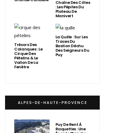
Chaîne Des Côtes
: Les Pépites Du
Plateau De
Manivert
La Quille : Sur Les
Traces Du
Trésors Des
Bastion Déchu
Calanques : Le
Des Seigneurs Du
Cirque Des
Puy
Pételins & Le
Vallon De La
Fenêtre
ALPES-DE-HAUTE-PROVENCE
Puy De Rent À
Raquettes : Une