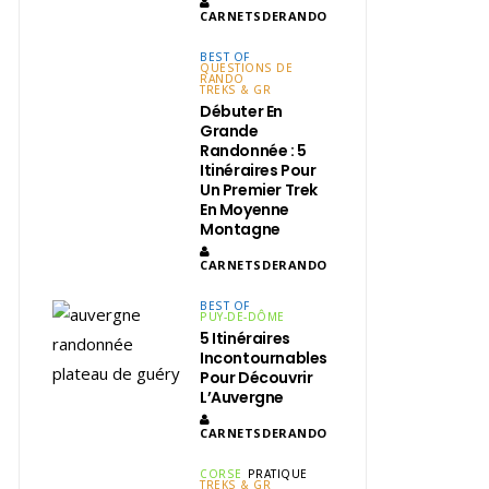
CARNETSDERANDO
BEST OF
QUESTIONS DE
RANDO
TREKS & GR
Débuter En
Grande
Randonnée : 5
Itinéraires Pour
Un Premier Trek
En Moyenne
Montagne
CARNETSDERANDO
BEST OF
PUY-DE-DÔME
5 Itinéraires
Incontournables
Pour Découvrir
L’Auvergne
CARNETSDERANDO
CORSE
PRATIQUE
TREKS & GR