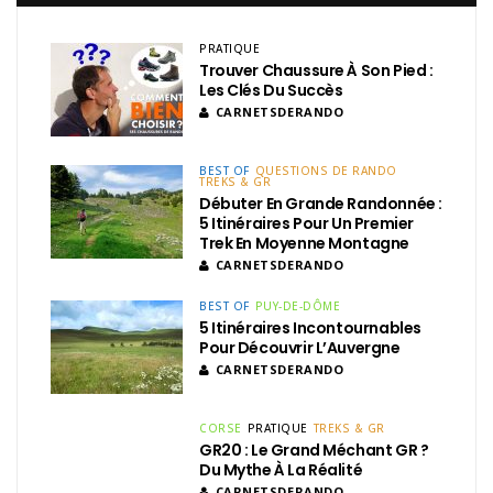
PRATIQUE
Trouver Chaussure À Son Pied :
Les Clés Du Succès
CARNETSDERANDO
BEST OF
QUESTIONS DE RANDO
TREKS & GR
Débuter En Grande Randonnée :
5 Itinéraires Pour Un Premier
Trek En Moyenne Montagne
CARNETSDERANDO
BEST OF
PUY-DE-DÔME
5 Itinéraires Incontournables
Pour Découvrir L’Auvergne
CARNETSDERANDO
CORSE
PRATIQUE
TREKS & GR
GR20 : Le Grand Méchant GR ?
Du Mythe À La Réalité
CARNETSDERANDO