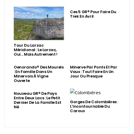
Ces 5 GR® Pour Faire Du
Trek En Avril
Tour Du Larzac
Méridional : Le Larzac,
Oui… Mais Autrement !
Oenorando® Des Mourels
Minerve Par Ponts Et Par
: En Famille Dans Un
Vaux : Tout Faire En Un
Minervois À Vigne
Jour Ou Presque
Ouverte
Nouveau GR® De Pays
Entre Deux Lacs : Le Petit
Gorges De Colombières :
Dernier De La Famille Est
L’incontournable Du
Né
Caroux