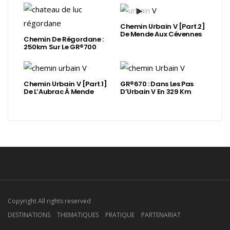
Chemin Urbain V [Part.2]
De Mende Aux Cévennes
Chemin De Régordane :
250km Sur Le GR®700
Chemin Urbain V [Part.1]
GR®670 : Dans Les Pas
De L’Aubrac À Mende
D’Urbain V En 329 Km
Copyright All rights reserved
DESTINATIONS
THEMATIQUES
PRATIQUE
PARTENARIAT