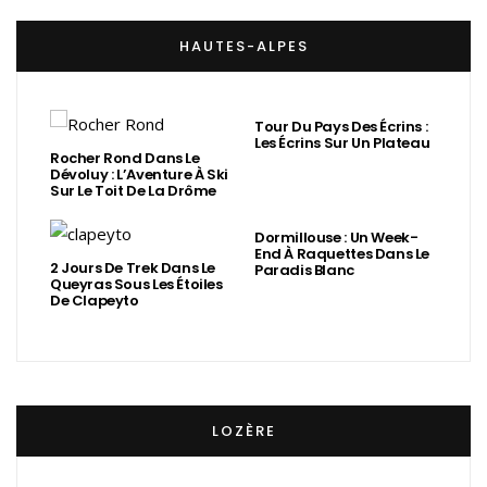
HAUTES-ALPES
Tour Du Pays Des Écrins :
Les Écrins Sur Un Plateau
Rocher Rond Dans Le
Dévoluy : L’Aventure À Ski
Sur Le Toit De La Drôme
Dormillouse : Un Week-
End À Raquettes Dans Le
2 Jours De Trek Dans Le
Paradis Blanc
Queyras Sous Les Étoiles
De Clapeyto
LOZÈRE