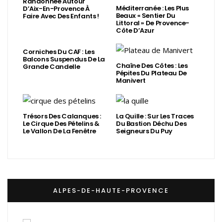
Randonnée Autour
Méditerranée : Les Plus
D’Aix-En-Provence À
Beaux « Sentier Du
Faire Avec Des Enfants !
Littoral » De Provence-
Côte D’Azur
Corniches Du CAF : Les
Balcons Suspendus De La
Chaîne Des Côtes : Les
Grande Candelle
Pépites Du Plateau De
Manivert
Trésors Des Calanques :
La Quille : Sur Les Traces
Le Cirque Des Pételins &
Du Bastion Déchu Des
Le Vallon De La Fenêtre
Seigneurs Du Puy
ALPES-DE-HAUTE-PROVENCE