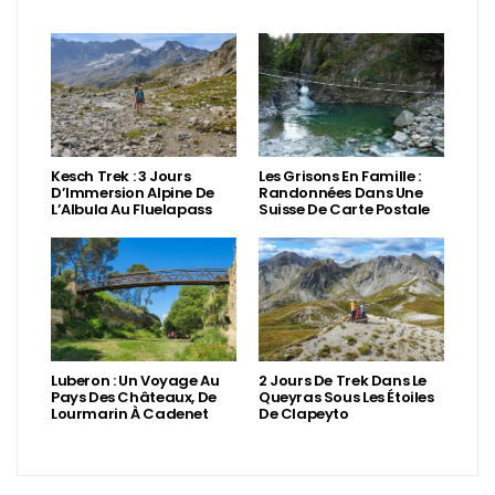
Kesch Trek : 3 Jours
Les Grisons En Famille :
D’Immersion Alpine De
Randonnées Dans Une
L’Albula Au Fluelapass
Suisse De Carte Postale
Luberon : Un Voyage Au
2 Jours De Trek Dans Le
Pays Des Châteaux, De
Queyras Sous Les Étoiles
Lourmarin À Cadenet
De Clapeyto