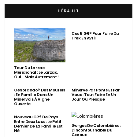
HÉRAULT
Ces 5 GR® Pour Faire Du
Trek En Avril
Tour Du Larzac
Méridional : Le Larzac,
Oui… Mais Autrement !
Oenorando® Des Mourels
Minerve Par Ponts Et Par
: En Famille Dans Un
Vaux : Tout Faire En Un
Minervois À Vigne
Jour Ou Presque
Ouverte
Nouveau GR® De Pays
Entre Deux Lacs : Le Petit
Gorges De Colombières :
Dernier De La Famille Est
L’incontournable Du
Né
Caroux