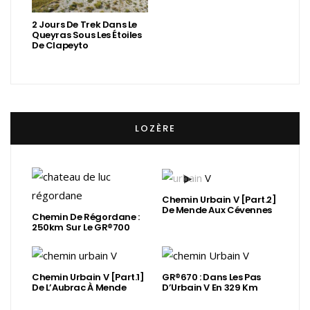
2 Jours De Trek Dans Le
Queyras Sous Les Étoiles
De Clapeyto
LOZÈRE
Chemin Urbain V [Part.2]
De Mende Aux Cévennes
Chemin De Régordane :
250km Sur Le GR®700
Chemin Urbain V [Part.1]
GR®670 : Dans Les Pas
De L’Aubrac À Mende
D’Urbain V En 329 Km