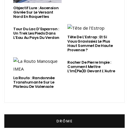
Objectif Lure : Ascension
Givrée Sur Le Versant
Nord En Raquettes
Tour Du Lac D’Esparron :
Un Trek Les Pieds Dans
Tête De L’Estrop : Et Si
L’Eau Au Pays Du Verdon
Vous Gravissiez Le Plus
Haut Sommet De Haute
Provence ?
Rocher De Pierre Impie :
Comment Mettre
L’Im(Pie)d Devant L’Autre
La Routo : Randonnée
Transhumante Sur Le
Plateau De Valensole
DRÔME