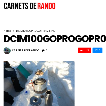
Home
DCIM100GOPROGOPR0724.JPG
DCIM100GOPROGOPR0
CARNETSDERANDO
0
145
0