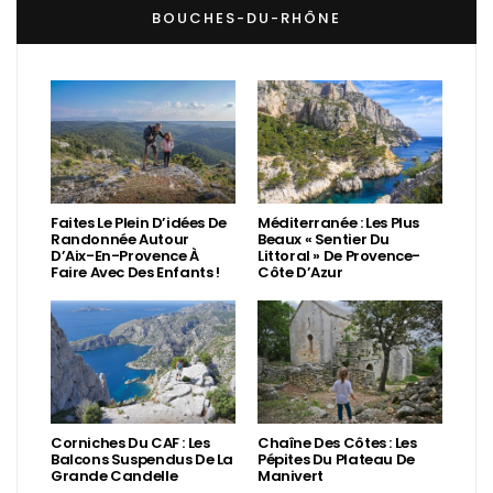
BOUCHES-DU-RHÔNE
Faites Le Plein D’idées De
Méditerranée : Les Plus
Randonnée Autour
Beaux « Sentier Du
D’Aix-En-Provence À
Littoral » De Provence-
Faire Avec Des Enfants !
Côte D’Azur
Corniches Du CAF : Les
Chaîne Des Côtes : Les
Balcons Suspendus De La
Pépites Du Plateau De
Grande Candelle
Manivert