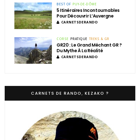
BEST OF
PUY-DE-DÔME
5 Itinéraires Incontournables
Pour Découvrir L’Auvergne
CARNETSDERANDO
CORSE
PRATIQUE
TREKS & GR
GR20 : Le Grand Méchant GR ?
Du Mythe À La Réalité
CARNETSDERANDO
CARNETS DE RANDO, KEZAKO ?