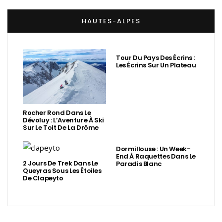
HAUTES-ALPES
Tour Du Pays Des Écrins :
Les Écrins Sur Un Plateau
Rocher Rond Dans Le
Dévoluy : L’Aventure À Ski
Sur Le Toit De La Drôme
Dormillouse : Un Week-
End À Raquettes Dans Le
2 Jours De Trek Dans Le
Paradis Blanc
Queyras Sous Les Étoiles
De Clapeyto