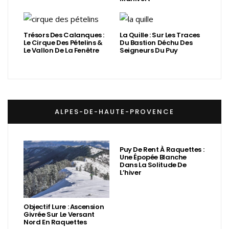
Trésors Des Calanques :
La Quille : Sur Les Traces
Le Cirque Des Pételins &
Du Bastion Déchu Des
Le Vallon De La Fenêtre
Seigneurs Du Puy
ALPES-DE-HAUTE-PROVENCE
Puy De Rent À Raquettes :
Une Épopée Blanche
Dans La Solitude De
L’hiver
Objectif Lure : Ascension
Givrée Sur Le Versant
Nord En Raquettes