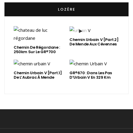
LOZÈRE
Chemin Urbain V [Part.2]
De Mende Aux Cévennes
Chemin De Régordane :
250km Sur Le GR®700
Chemin Urbain V [Part.1]
GR®670 : Dans Les Pas
De L’Aubrac À Mende
D’Urbain V En 329 Km