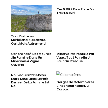
Ces 5 GR® Pour Faire Du
Trek En Avril
Tour Du Larzac
Méridional : Le Larzac,
Oui… Mais Autrement !
Oenorando® Des Mourels
Minerve Par Ponts Et Par
: En Famille Dans Un
Vaux : Tout Faire En Un
Minervois À Vigne
Jour Ou Presque
Ouverte
Nouveau GR® De Pays
Entre Deux Lacs : Le Petit
Gorges De Colombières :
Dernier De La Famille Est
L’incontournable Du
Né
Caroux