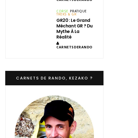
CORSE
PRATIQUE
TREKS & GR
GR20 : Le Grand
Méchant GR ? Du
Mythe À La
Réalité
CARNETSDERANDO
CARNETS DE RANDO, KEZAKO ?