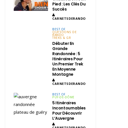
Pied : Les Clés Du
Succès
CARNETSDERANDO
BEST OF
QUESTIONS DE
RANDO
TREKS & GR
Débuter En
Grande
Randonnée : 5
Itinéraires Pour
Un Premier Trek
En Moyenne
Montagne
CARNETSDERANDO
BEST OF
PUY-DE-DÔME
5 Itinéraires
Incontournables
Pour Découvrir
L’Auvergne
CARNETSDERANDO