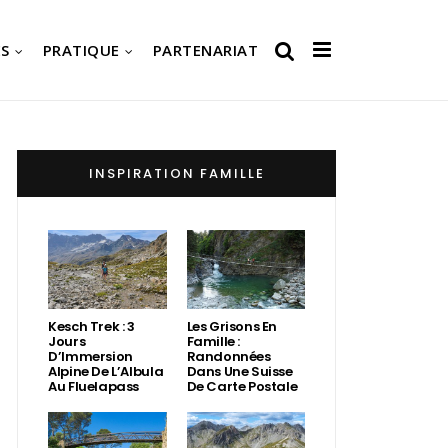
S
PRATIQUE
PARTENARIAT
INSPIRATION FAMILLE
Kesch Trek : 3
Les Grisons En
Jours
Famille :
D’Immersion
Randonnées
Alpine De L’Albula
Dans Une Suisse
Au Fluelapass
De Carte Postale