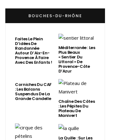
BOUCHES-DU-RHÔNE
Faites Le Plein
D’idées De
Méditerranée : Les
Randonnée
Plus Beaux
Autour D’Aix-En-
« Sentier Du
Provence À Faire
Littoral » De
Avec Des Enfants !
Provence-Côte
D’Azur
Corniches Du CAF
: Les Balcons
Suspendus De La
Grande Candelle
Chaîne Des Côtes
: Les Pépites Du
Plateau De
Manivert
La Quille : Sur Les