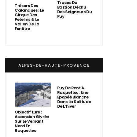
Traces Du
Trésors Des
Bastion Déchu
Calanques : Le
Des Seigneurs Du
Cirque Des
Puy
Pételins & Le
Vallon De La
Fenêtre
ALPES-DE-HAUTE-PROVENCE
Puy De Rent À
Raquettes : Une
Épopée Blanche
Dans La Solitude
De L’hiver
Objectif Lure :
Ascension Givrée
Sur Le Versant
Nord En
Raquettes