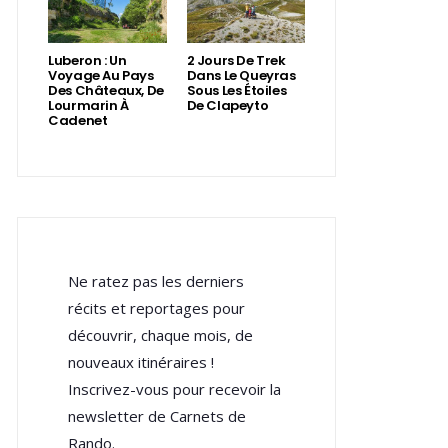
Luberon : Un
2 Jours De Trek
Voyage Au Pays
Dans Le Queyras
Des Châteaux, De
Sous Les Étoiles
Lourmarin À
De Clapeyto
Cadenet
Ne ratez pas les derniers
récits et reportages pour
découvrir, chaque mois, de
nouveaux itinéraires !
Inscrivez-vous pour recevoir la
newsletter de Carnets de
Rando.