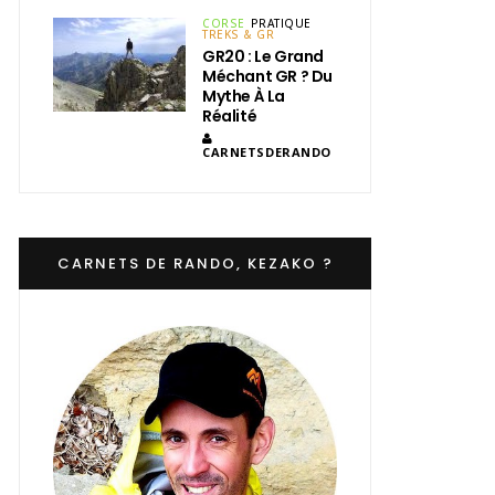
CORSE
PRATIQUE
TREKS & GR
GR20 : Le Grand
Méchant GR ? Du
Mythe À La
Réalité
CARNETSDERANDO
CARNETS DE RANDO, KEZAKO ?