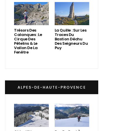
Trésors Des
La Quille : Sur Les
Calanques : Le
Traces Du
Cirque Des
Bastion Déchu
Pételins & Le
Des Seigneurs Du
Vallon De La
Puy
Fenêtre
ALPES-DE-HAUTE-PROVENCE