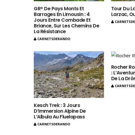
GR® De Pays Monts Et
Tour Du La
Barrages En Limousin : 4
Larzac, O
Jours Entre Combade Et
CARNETSD
Briance, Sur Les Chemins De
La Résistance
CARNETSDERANDO
Rocher Ro
: L’Aventur
De La Dr
CARNETSD
Kesch Trek : 3 Jours
D’Immersion Alpine De
L’Albula Au Fluelapass
CARNETSDERANDO