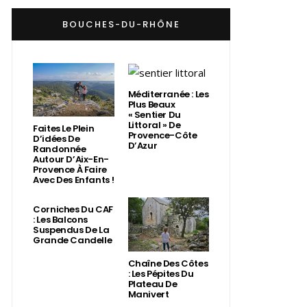
BOUCHES-DU-RHÔNE
Méditerranée : Les
Plus Beaux
« Sentier Du
Littoral » De
Faites Le Plein
Provence-Côte
D’idées De
D’Azur
Randonnée
Autour D’Aix-En-
Provence À Faire
Avec Des Enfants !
Corniches Du CAF
: Les Balcons
Suspendus De La
Grande Candelle
Chaîne Des Côtes
: Les Pépites Du
Plateau De
Manivert