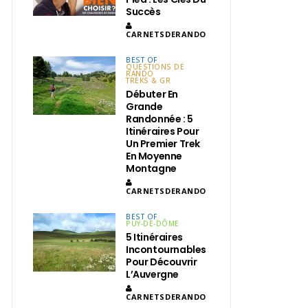
Succès
CARNETSDERANDO
BEST OF
QUESTIONS DE
RANDO
TREKS & GR
Débuter En
Grande
Randonnée : 5
Itinéraires Pour
Un Premier Trek
En Moyenne
Montagne
CARNETSDERANDO
BEST OF
PUY-DE-DÔME
5 Itinéraires
Incontournables
Pour Découvrir
L’Auvergne
CARNETSDERANDO