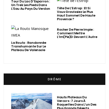
Tour Du Lac D’Esparron :
Un Trek Les Pieds Dans
Tête De L’Estrop : Et Si
L’Eau Au Pays Du Verdon
Vous Gravissiez Le Plus
Haut Sommet De Haute
Provence ?
Rocher De Pierre Impie :
Comment Mettre
L’Im(Pie)d Devant L’Autre
La Routo : Randonnée
Transhumante Sur Le
Plateau De Valensole
DRÔME
Hauts Plateaux Du
Vercors : 7 Jours À
Raquettes Dans L’un Des
Plus Grands Déserts