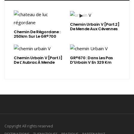
Chemin Urbain V [Part.2]
De Mende Aux Cévennes
Chemin De Régordane :
250km Sur Le GR®700
Chemin Urbain V [Part.1]
GR®670 : Dans Les Pas
De L’Aubrac À Mende
D’Urbain V En 329 Km
Copyright All rights reserved