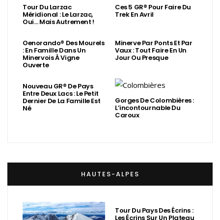
Tour Du Larzac
Ces 5 GR® Pour Faire Du
Méridional : Le Larzac,
Trek En Avril
Oui… Mais Autrement !
Oenorando® Des Mourels
Minerve Par Ponts Et Par
: En Famille Dans Un
Vaux : Tout Faire En Un
Minervois À Vigne
Jour Ou Presque
Ouverte
Nouveau GR® De Pays
Entre Deux Lacs : Le Petit
Gorges De Colombières :
Dernier De La Famille Est
L’incontournable Du
Né
Caroux
HAUTES-ALPES
Tour Du Pays Des Écrins :
Les Écrins Sur Un Plateau